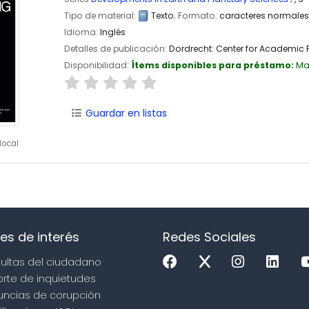
Tipo de material:
Texto
; Formato:
caracteres normale
Idioma:
Inglés
Detalles de publicación:
Dordrecht:
Center for Academic 
Disponibilidad:
Ítems disponibles para préstamo:
Ma
Guardar en listas
local
es de interés
Redes Sociales
sultas del ciudadano
orte de inquietudes
uncias de corupción