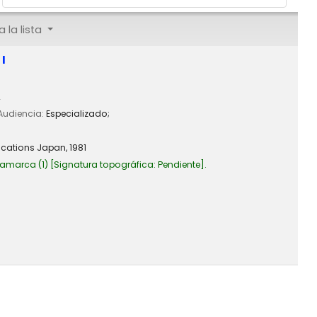
 la lista
I
2
 Audiencia:
Especializado;
ications Japan,
1981
camarca
(1)
Signatura topográfica:
Pendiente
.