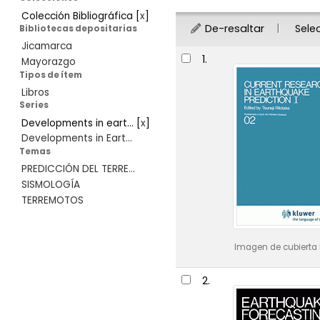
Colección Bibliográfica
[
x
]
De-resaltar
Sele
Bibliotecas depositarias
Jicamarca
Resultados
1.
Mayorazgo
Tipos de ítem
Libros
Series
Developments in eart...
[
x
]
Developments in Eart...
Temas
PREDICCIÓN DEL TERRE...
SISMOLOGÍA
TERREMOTOS
Imagen de cubierta 
2.