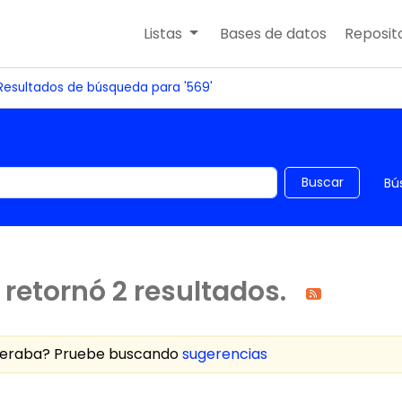
Listas
Bases de datos
Reposito
Resultados de búsqueda para '569'
 el catálogo por palabra clave
Buscar
Bú
retornó 2 resultados.
speraba? Pruebe buscando
sugerencias