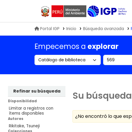
Biblioteca IGP
Portal IGP
Inicio
Búsqueda avanzada
Empecemos a
explorar
Search the catalog by:
Buscar en
Refinar su búsqueda
Su búsqueda 
Disponibilidad
Limitar a registros con
ítems disponibles
¿No encontró lo que e
Autores
Rikitake, Tsuneji
Ordenar
Colecciones