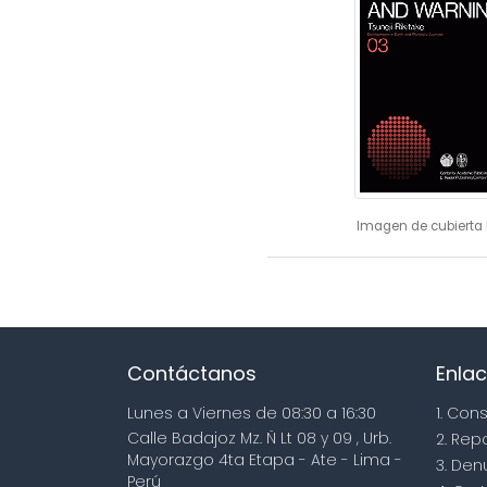
Imagen de cubierta 
Contáctanos
Enlac
Lunes a Viernes de 08:30 a 16:30
1. Con
Calle Badajoz Mz. Ñ Lt 08 y 09 , Urb.
2. Rep
Mayorazgo 4ta Etapa - Ate - Lima -
3. Den
Perú