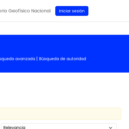
rio Geofísico Nacional
Iniciar sesión
squeda avanzada
Búsqueda de autoridad
Ordenar por: