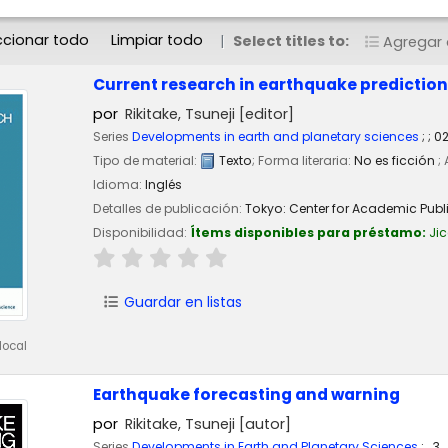
ccionar todo
Limpiar todo
Select titles to:
Agregar a
Current research in earthquake prediction 
por
Rikitake, Tsuneji
[editor]
Series
Developments in earth and planetary sciences
; ; 0
Tipo de material:
Texto
; Forma literaria:
No es ficción
;
Idioma:
Inglés
Detalles de publicación:
Tokyo:
Center for Academic Publ
Disponibilidad:
Ítems disponibles para préstamo:
Ji
Guardar en listas
local
Earthquake forecasting and warning
por
Rikitake, Tsuneji
[autor]
Series
Developments in Earth and Planetary Sciences
; , 3