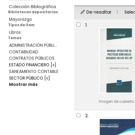
Colección Bibliográfica
De-resaltar
Sele
Bibliotecas depositarias
Mayorazgo
Resultados
1.
Tipos de ítem
Libros
Temas
ADMINISTRACIÓN PÚBLI...
CONTABILIDAD
CONTRATOS PÚBLICOS
ESTADO FINANCIERO
[
x
]
SANEAMIENTO CONTABLE
SECTOR PÚBLICO
[
x
]
Mostrar más
Imagen de cubierta 
2.