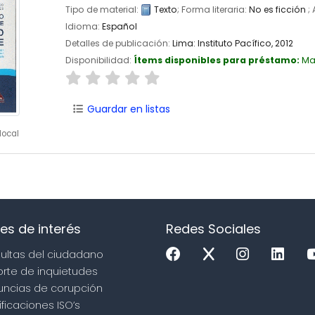
Tipo de material:
Texto
; Forma literaria:
No es ficción
;
Idioma:
Español
Detalles de publicación:
Lima:
Instituto Pacífico,
2012
Disponibilidad:
Ítems disponibles para préstamo:
Ma
Guardar en listas
local
es de interés
Redes Sociales
sultas del ciudadano
orte de inquietudes
uncias de corupción
ificaciones ISO’s