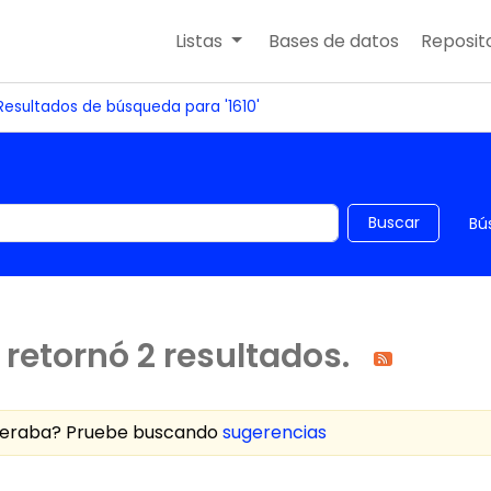
Listas
Bases de datos
Reposito
Resultados de búsqueda para '1610'
 el catálogo por palabra clave
Buscar
Bú
retornó 2 resultados.
speraba? Pruebe buscando
sugerencias