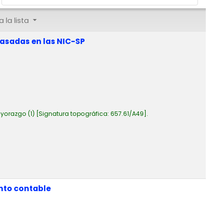
 la lista
basadas en las NIC-SP
yorazgo
(1)
Signatura topográfica:
657.61/A49
.
nto contable