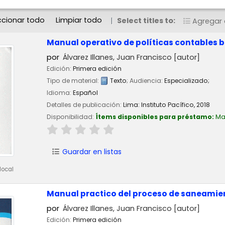
ccionar todo
Limpiar todo
Select titles to:
Agregar a
Manual operativo de políticas contables 
por
Álvarez Illanes, Juan Francisco
[autor]
Edición:
Primera edición
Tipo de material:
Texto
; Audiencia:
Especializado;
Idioma:
Español
Detalles de publicación:
Lima:
Instituto Pacífico,
2018
Disponibilidad:
Ítems disponibles para préstamo:
Ma
Guardar en listas
local
Manual practico del proceso de saneamie
por
Álvarez Illanes, Juan Francisco
[autor]
Edición:
Primera edición