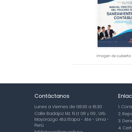
Imagen de cubierta 
Contáctanos
Enlac
Lunes a Viernes de 08:30 a 16:30
1. Con
Calle Badajoz Mz. Ñ Lt 08 y 09 , Urb.
2. Rep
Mayorazgo 4ta Etapa - Ate - Lima -
3. Den
Perú
4. Cert
biblioteca@igp.gob.pe