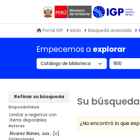
Biblioteca IGP
Portal IGP
Inicio
Búsqueda avanzada
Empecemos a
explorar
Search the catalog by:
Buscar en
Refinar su búsqueda
Su búsqueda 
Disponibilidad
Limitar a registros con
ítems disponibles
¿No encontró lo que e
Autores
Álvarez Illanes, Jua...
[
x
]
Ordenar
Colecciones