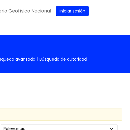
rio Geofísico Nacional
Iniciar sesión
squeda avanzada
Búsqueda de autoridad
Ordenar por: