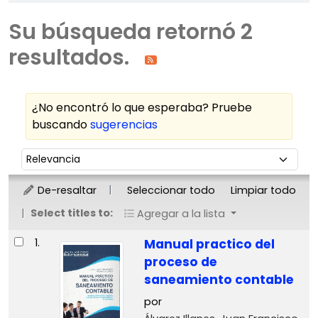
Su búsqueda retornó 2
resultados.
¿No encontró lo que esperaba? Pruebe
buscando
sugerencias
Ordenar
Ordenar por:
De-resaltar
Seleccionar todo
Limpiar todo
Select titles to:
Agregar a la lista
Resultados
1.
Manual practico del
proceso de
saneamiento contable
por