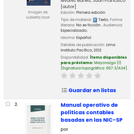
Álvarez Illanes, Juan Francisco
[autor]
Imagen de
Edición:
Primera edición
cubierta local
Tipo de material:
Texto
; Forma
literaria:
No es ficción
; Audiencia:
Especializado;
Idioma:
Español
Detalles de publicación:
Lima:
Instituto Pacífico,
2012
Disponibilidad:
Ítems disponibles
para préstamo:
Mayorazgo
(1)
Signatura topográfica:
657.3/A34
.
Guardar en listas
2.
Manual operativo de
políticas contables
basadas en las NIC-SP
por