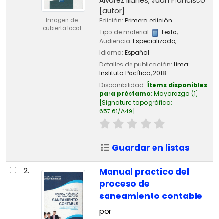
Álvarez Illanes, Juan Francisco
[autor]
Imagen de
Edición:
Primera edición
cubierta local
Tipo de material:
Texto
;
Audiencia:
Especializado;
Idioma:
Español
Detalles de publicación:
Lima:
Instituto Pacífico,
2018
Disponibilidad:
Ítems disponibles
para préstamo:
Mayorazgo
(1)
Signatura topográfica:
657.61/A49
.
Guardar en listas
2.
Manual practico del
proceso de
saneamiento contable
por