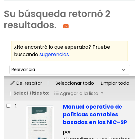
Su búsqueda retornó 2
resultados.
¿No encontró lo que esperaba? Pruebe
buscando
sugerencias
Ordenar
Ordenar por:
De-resaltar
Seleccionar todo
Limpiar todo
Select titles to:
Agregar a la lista
Resultados
1.
Manual operativo de
políticas contables
basadas en las NIC-SP
por