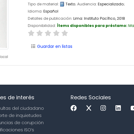
Tipo de material:
Texto
; Audiencia:
Especializado;
Idioma:
Español
Detalles de publicación:
Lima:
Instituto Pacífico,
2018
Disponibilidad:
Ítems disponibles para préstamo:
Ma
Guardar en listas
local
es de interés
Redes Sociales
sultas del ciudadano
orte de inquietudes
uncias de corupción
ificaciones ISO’s