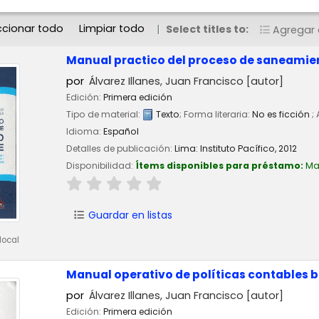
ccionar todo
Limpiar todo
Select titles to:
Agregar a
Manual practico del proceso de saneamie
por
Álvarez Illanes, Juan Francisco
[autor]
Edición:
Primera edición
Tipo de material:
Texto
; Forma literaria:
No es ficción
;
Idioma:
Español
Detalles de publicación:
Lima:
Instituto Pacífico,
2012
Disponibilidad:
Ítems disponibles para préstamo:
Ma
Guardar en listas
local
Manual operativo de políticas contables 
por
Álvarez Illanes, Juan Francisco
[autor]
Edición:
Primera edición