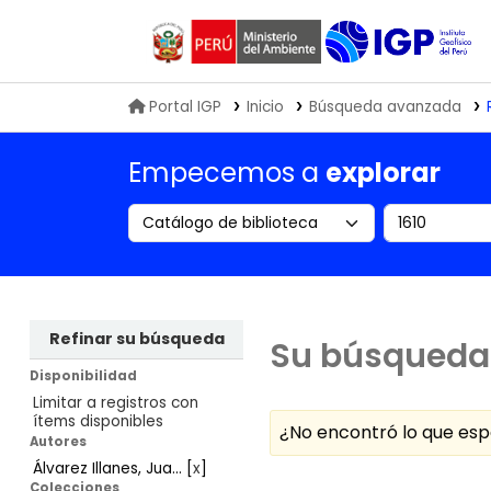
Biblioteca IGP
Portal IGP
Inicio
Búsqueda avanzada
Empecemos a
explorar
Search the catalog by:
Buscar en
Refinar su búsqueda
Su búsqueda 
Disponibilidad
Limitar a registros con
ítems disponibles
¿No encontró lo que e
Autores
Álvarez Illanes, Jua...
[
x
]
Ordenar
Colecciones