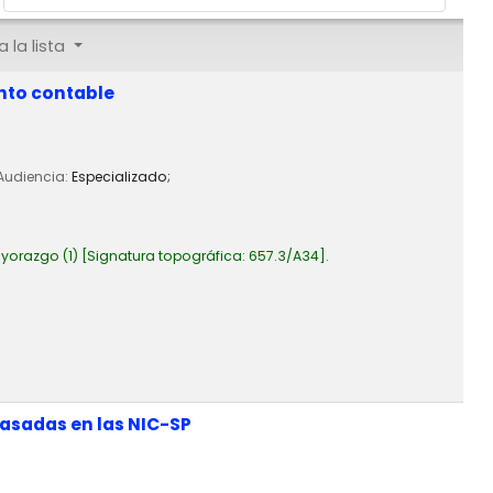
 la lista
nto contable
 Audiencia:
Especializado;
yorazgo
(1)
Signatura topográfica:
657.3/A34
.
basadas en las NIC-SP