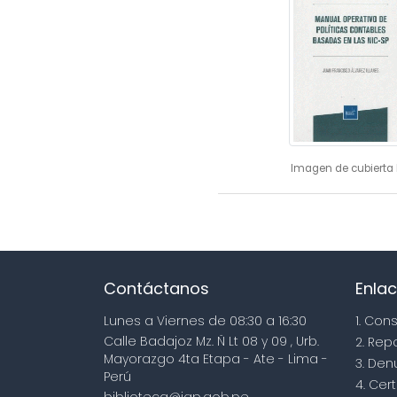
Imagen de cubierta 
Contáctanos
Enlac
Lunes a Viernes de 08:30 a 16:30
1. Con
Calle Badajoz Mz. Ñ Lt 08 y 09 , Urb.
2. Rep
Mayorazgo 4ta Etapa - Ate - Lima -
3. Den
Perú
4. Cert
biblioteca@igp.gob.pe