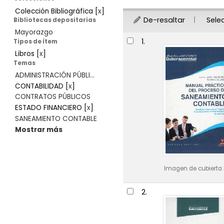
Colección Bibliográfica
[
x
]
De-resaltar
Sele
Bibliotecas depositarias
Mayorazgo
Resultados
1.
Tipos de ítem
Libros
[
x
]
Temas
ADMINISTRACIÓN PÚBLI...
CONTABILIDAD
[
x
]
CONTRATOS PÚBLICOS
ESTADO FINANCIERO
[
x
]
SANEAMIENTO CONTABLE
Mostrar más
Imagen de cubierta 
2.