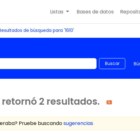
Listas
Bases de datos
Reposito
Resultados de búsqueda para '1610'
 el catálogo por palabra clave
Buscar
Bú
retornó 2 resultados.
speraba? Pruebe buscando
sugerencias