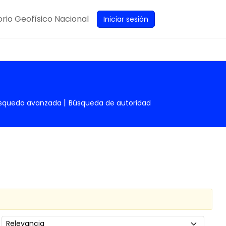
rio Geofísico Nacional
Iniciar sesión
squeda avanzada
Búsqueda de autoridad
Ordenar por: