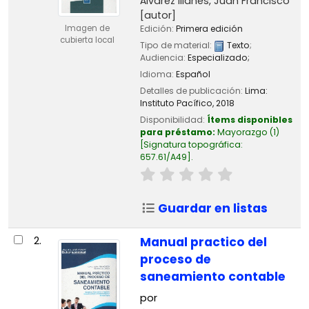
Álvarez Illanes, Juan Francisco
[autor]
Imagen de
Edición:
Primera edición
cubierta local
Tipo de material:
Texto
;
Audiencia:
Especializado;
Idioma:
Español
Detalles de publicación:
Lima:
Instituto Pacífico,
2018
Disponibilidad:
Ítems disponibles
para préstamo:
Mayorazgo
(1)
Signatura topográfica:
657.61/A49
.
Guardar en listas
2.
Manual practico del
proceso de
saneamiento contable
por