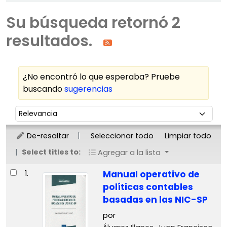
Su búsqueda retornó 2
resultados.
¿No encontró lo que esperaba? Pruebe
buscando
sugerencias
Ordenar
Ordenar por:
De-resaltar
Seleccionar todo
Limpiar todo
Select titles to:
Agregar a la lista
Resultados
1.
Manual operativo de
políticas contables
basadas en las NIC-SP
por