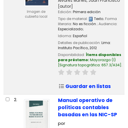
Álvarez Illanes, Juan Francisco
[autor]
Imagen de
Edición:
Primera edición
cubierta local
Tipo de material:
Texto
; Forma
literaria:
No es ficción
; Audiencia:
Especializado;
Idioma:
Español
Detalles de publicación:
Lima:
Instituto Pacífico,
2012
Disponibilidad:
Ítems disponibles
para préstamo:
Mayorazgo
(1)
Signatura topográfica:
657.3/A34
.
Guardar en listas
2.
Manual operativo de
políticas contables
basadas en las NIC-SP
por