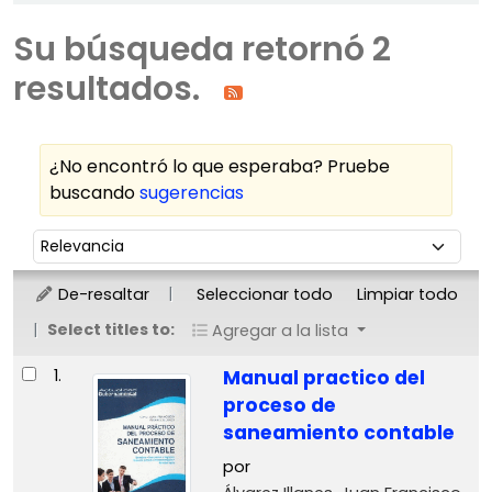
Su búsqueda retornó 2
resultados.
¿No encontró lo que esperaba? Pruebe
buscando
sugerencias
Ordenar
Ordenar por:
De-resaltar
Seleccionar todo
Limpiar todo
Select titles to:
Agregar a la lista
Resultados
1.
Manual practico del
proceso de
saneamiento contable
por