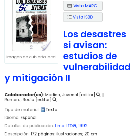
Vista MARC
Vista ISBD
Los desastres
si avisan:
estudios de
Imagen de cubierta local
vulnerabilidad
y mitigación II
Colaborador(es):
Medina, Juvenal
[editor]
Romero, Rocío
[editor]
Tipo de material:
Texto
Idioma:
Español
Detalles de publicación:
Lima:
ITDG,
1992.
Descripción:
172 páginas: ilustraciones; 20 cm