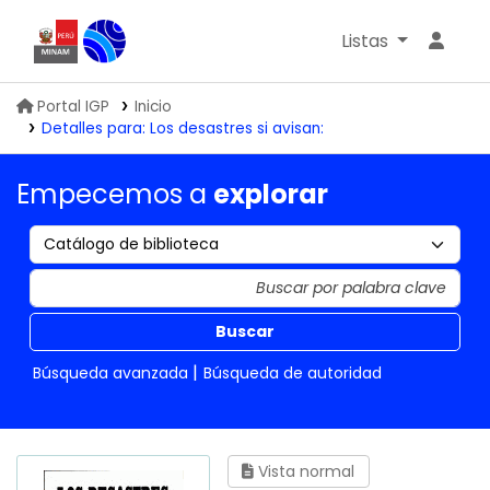
Listas
Biblioteca IGP
Portal IGP
Inicio
Detalles para:
Los desastres si avisan:
Empecemos a
explorar
Buscar
Búsqueda avanzada
Búsqueda de autoridad
Vista normal