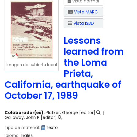
Vista normal
Vista MARC
Vista ISBD
Lessons
learned from
the Loma
Imagen de cubierta local
Prieta,
California, earthquake of
October 17, 1989
Colaborador(es):
Plafker, George
[editor]
Galloway, John P
[editor]
Tipo de material:
Texto
Idioma:
Inglés