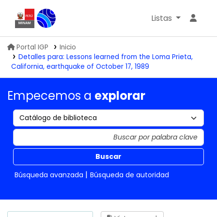
Listas
Biblioteca IGP
Portal IGP
Inicio
Detalles para:
Lessons learned from the Loma Prieta,
California, earthquake of October 17, 1989
Empecemos a
explorar
Buscar
Búsqueda avanzada
Búsqueda de autoridad