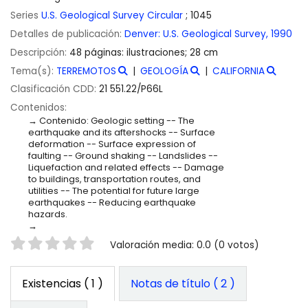
Series
U.S. Geological Survey Circular
; 1045
Detalles de publicación:
Denver:
U.S. Geological Survey,
1990
Descripción:
48 páginas: ilustraciones; 28 cm
Tema(s):
TERREMOTOS
GEOLOGÍA
CALIFORNIA
Clasificación CDD:
21 551.22/P66L
Contenidos:
Contenido: Geologic setting -- The
earthquake and its aftershocks -- Surface
deformation -- Surface expression of
faulting -- Ground shaking -- Landslides --
Liquefaction and related effects -- Damage
to buildings, transportation routes, and
utilities -- The potential for future large
earthquakes -- Reducing earthquake
hazards.
Valoración
Valoración media: 0.0 (0 votos)
Existencias
( 1 )
Notas de título ( 2 )