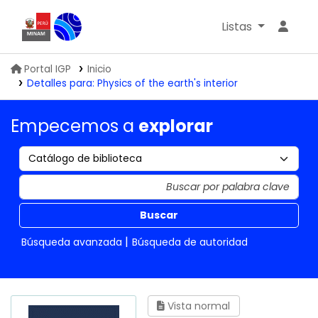
Listas
Biblioteca IGP
Portal IGP
Inicio
Detalles para:
Physics of the earth's interior
Empecemos a
explorar
Buscar
Búsqueda avanzada
Búsqueda de autoridad
Vista normal