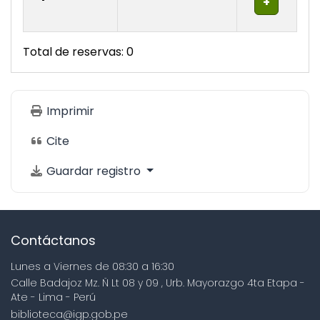
Total de reservas: 0
Imprimir
Cite
Guardar registro
Contáctanos
Lunes a Viernes de 08:30 a 16:30
Calle Badajoz Mz. Ñ Lt 08 y 09 , Urb. Mayorazgo 4ta Etapa -
Ate - Lima - Perú
biblioteca@igp.gob.pe