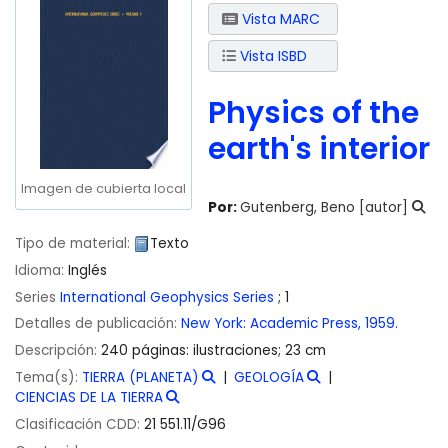
Vista MARC
Vista ISBD
Physics of the
earth's interior
Imagen de cubierta local
Por:
Gutenberg, Beno
[autor]
Tipo de material:
Texto
Idioma:
Inglés
Series
International Geophysics Series
; 1
Detalles de publicación:
New York:
Academic Press,
1959.
Descripción:
240 páginas: ilustraciones; 23 cm
Tema(s):
TIERRA (PLANETA)
GEOLOGÍA
CIENCIAS DE LA TIERRA
Clasificación CDD:
21 551.11/G96