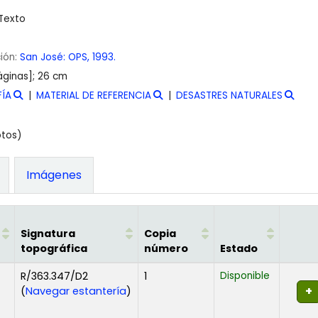
Texto
ción:
San José:
OPS,
1993.
ginas]; 26 cm
FÍA
MATERIAL DE REFERENCIA
DESASTRES NATURALES
otos)
Imágenes
Signatura
Copia
topográfica
número
Estado
R/363.347/D2
1
Disponible
(Abre debajo)
(
Navegar estantería
)