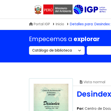
Biblioteca IGP
Portal IGP
Inicio
Detalles para:
Desindex:
Empecemos a
explorar
Search the catalog by:
Buscar en
Vista normal
Desindex:
Por:
Centro de Doc