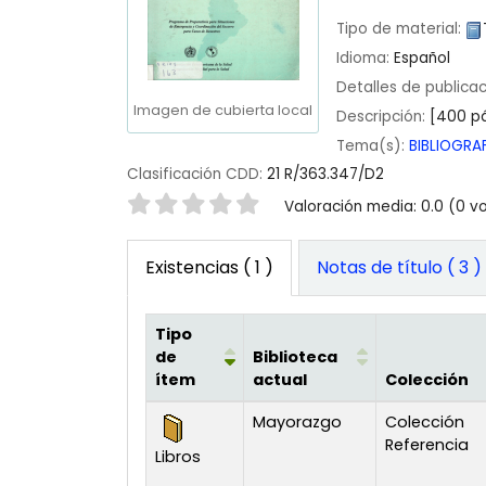
Tipo de material:
Idioma:
Español
Detalles de publica
Imagen de cubierta local
Descripción:
[400 pá
Tema(s):
BIBLIOGRA
Clasificación CDD:
21 R/363.347/D2
Valoración
Valoración media: 0.0 (0 v
Existencias
( 1 )
Notas de título ( 3 )
Tipo
de
Biblioteca
ítem
actual
Colección
Existencias
Mayorazgo
Colección
Referencia
Libros