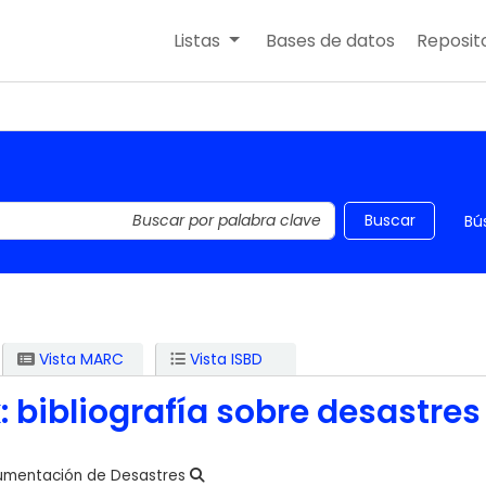
Listas
Bases de datos
Reposito
 el catálogo por palabra clave
Buscar
Bú
Vista MARC
Vista ISBD
 bibliografía sobre desastres
umentación de Desastres