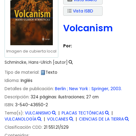
Vista ISBD
Volcanism
Por:
Imagen de cubierta local
Schmincke, Hans-Ulrich
[autor]
Tipo de material:
Texto
Idioma:
Inglés
Detalles de publicación:
Berlin ; New York :
Springer,
2003.
Descripción:
324 páginas: ilustraciones; 27 cm
ISBN:
3-540-43650-2
Tema(s):
VULCANISMO
PLACAS TECTÓNICAS
VULCANOLOGÍA
VOLCANES
CIENCIAS DE LA TIERRA
Clasificación CDD:
21 551.21/S29
Contenidos: