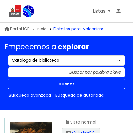
Listas
Biblioteca IGP
Portal IGP
Inicio
Detalles para:
Volcanism
Empecemos a
explorar
Buscar
Búsqueda avanzada
Búsqueda de autoridad
Vista normal
Vista MARC