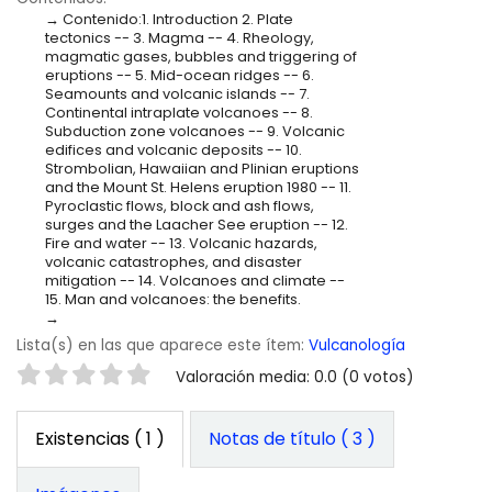
Contenido:1. Introduction 2. Plate
tectonics -- 3. Magma -- 4. Rheology,
magmatic gases, bubbles and triggering of
eruptions -- 5. Mid-ocean ridges -- 6.
Seamounts and volcanic islands -- 7.
Continental intraplate volcanoes -- 8.
Subduction zone volcanoes -- 9. Volcanic
edifices and volcanic deposits -- 10.
Strombolian, Hawaiian and Plinian eruptions
and the Mount St. Helens eruption 1980 -- 11.
Pyroclastic flows, block and ash flows,
surges and the Laacher See eruption -- 12.
Fire and water -- 13. Volcanic hazards,
volcanic catastrophes, and disaster
mitigation -- 14. Volcanoes and climate --
15. Man and volcanoes: the benefits.
Lista(s) en las que aparece este ítem:
Vulcanología
Valoración
Valoración media: 0.0 (0 votos)
Existencias
( 1 )
Notas de título ( 3 )