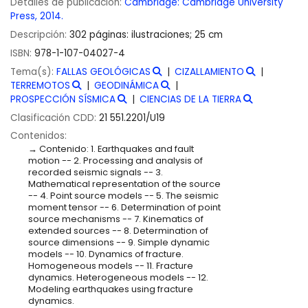
Detalles de publicación:
Cambridge:
Cambridge University
Press,
2014.
Descripción:
302 páginas: ilustraciones; 25 cm
ISBN:
978-1-107-04027-4
Tema(s):
FALLAS GEOLÓGICAS
CIZALLAMIENTO
TERREMOTOS
GEODINÁMICA
PROSPECCIÓN SÍSMICA
CIENCIAS DE LA TIERRA
Clasificación CDD:
21 551.2201/U19
Contenidos:
Contenido: 1. Earthquakes and fault
motion -- 2. Processing and analysis of
recorded seismic signals -- 3.
Mathematical representation of the source
-- 4. Point source models -- 5. The seismic
moment tensor -- 6. Determination of point
source mechanisms -- 7. Kinematics of
extended sources -- 8. Determination of
source dimensions -- 9. Simple dynamic
models -- 10. Dynamics of fracture.
Homogeneous models -- 11. Fracture
dynamics. Heterogeneous models -- 12.
Modeling earthquakes using fracture
dynamics.