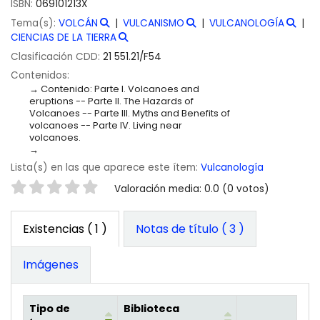
ISBN:
069101213X
Tema(s):
VOLCÁN
VULCANISMO
VULCANOLOGÍA
CIENCIAS DE LA TIERRA
Clasificación CDD:
21 551.21/F54
Contenidos:
Contenido: Parte I. Volcanoes and
eruptions -- Parte II. The Hazards of
Volcanoes -- Parte III. Myths and Benefits of
volcanoes -- Parte IV. Living near
volcanoes.
Lista(s) en las que aparece este ítem:
Vulcanología
Valoración
Valoración media: 0.0 (0 votos)
Existencias
( 1 )
Notas de título ( 3 )
Imágenes
Tipo de
Biblioteca