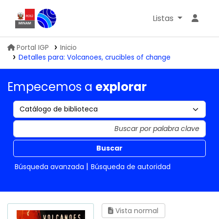
Listas
Biblioteca IGP
Portal IGP
Inicio
Detalles para:
Volcanoes, crucibles of change
Empecemos a
explorar
Buscar
Búsqueda avanzada
Búsqueda de autoridad
Vista normal