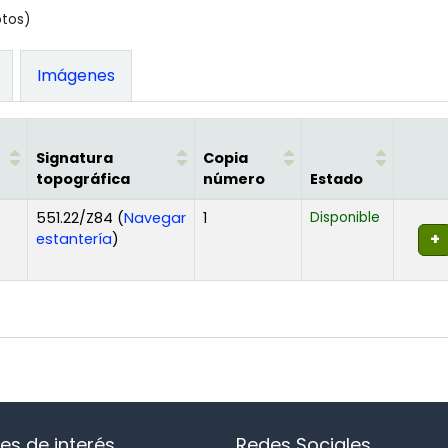
otos)
Imágenes
Signatura
Copia
topográfica
número
Estado
551.22/Z84 (
Navegar
1
Disponible
(Abre debajo)
estantería
)
es de interés
Redes Sociales