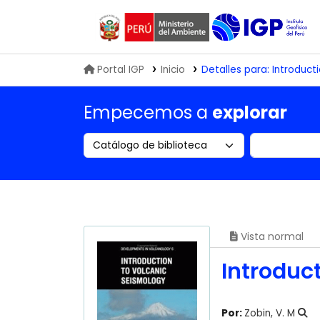
Biblioteca IGP
Portal IGP
Inicio
Detalles para:
Introduct
Empecemos a
explorar
Search the catalog by:
Buscar en
Vista normal
Introduc
Por:
Zobin, V. M