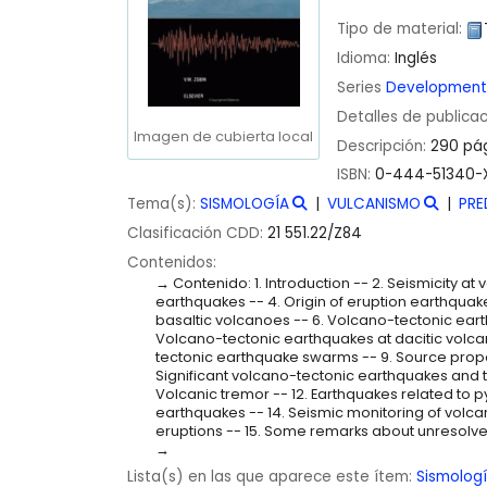
Tipo de material:
Idioma:
Inglés
Series
Developments
Detalles de publica
Imagen de cubierta local
Descripción:
290 pág
ISBN:
0-444-51340-
Tema(s):
SISMOLOGÍA
VULCANISMO
PRE
Clasificación CDD:
21 551.22/Z84
Contenidos:
Contenido: 1. Introduction -- 2. Seismicity at
earthquakes -- 4. Origin of eruption earthquak
basaltic volcanoes -- 6. Volcano-tectonic eart
Volcano-tectonic earthquakes at dacitic volca
tectonic earthquake swarms -- 9. Source prope
Significant volcano-tectonic earthquakes and th
Volcanic tremor -- 12. Earthquakes related to py
earthquakes -- 14. Seismic monitoring of volcan
eruptions -- 15. Some remarks about unresolv
Lista(s) en las que aparece este ítem:
Sismolog