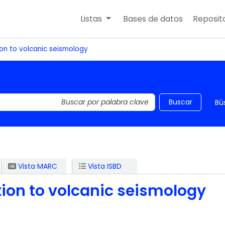
Listas
Bases de datos
Reposito
ion to volcanic seismology
 el catálogo por palabra clave
Buscar
Bú
Vista MARC
Vista ISBD
tion to volcanic seismology