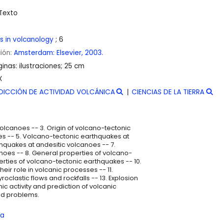
Texto
 in volcanology
; 6
ción:
Amsterdam:
Elsevier,
2003.
inas: ilustraciones; 25 cm
X
DICCIÓN DE ACTIVIDAD VOLCÁNICA
CIENCIAS DE LA TIERRA
 volcanoes -- 3. Origin of volcano-tectonic
es -- 5. Volcano-tectonic earthquakes at
hquakes at andesitic volcanoes -- 7.
noes -- 8. General properties of volcano-
rties of volcano-tectonic earthquakes -- 10.
eir role in volcanic processes -- 11.
roclastic flows and rockfalls -- 13. Explosion
ic activity and prediction of volcanic
ed problems.
ía