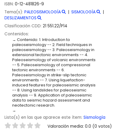
ISBN:
0-12-481826-9
Tema(s):
PALEOSISMOLOGÍA
SISMOLOGÍA
DESLIZAMIENTOS
Clasificación CDD:
21 551.22/P14
Contenidos:
Contenido: 1. Introduction to
paleoseismology -- 2. Field techniques in
paleoseismology -- 3. Paleoseismology in
extensional tectonic environments -- 4.
Paleoseismology of volcanic environments
-- 5. Paleoseismology of compressional
tectonic environments -- 6.
Paleoseismology in strike-slip tectonic
environments -- 7. Using liquefaction-
induced features for paleoseismic analysis
-- 8. Using landslides for paleoseismic
analysis -- 9. Application of paleoseismic
data to seismic hazard assessment and
neotectonic research.
Lista(s) en las que aparece este ítem:
Sismología
Valoración
Valoración media: 0.0 (0 votos)