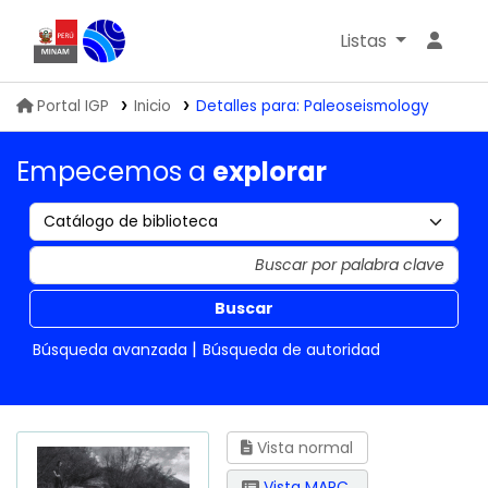
Listas
Biblioteca IGP
Portal IGP
Inicio
Detalles para:
Paleoseismology
Empecemos a
explorar
Buscar
Búsqueda avanzada
Búsqueda de autoridad
Vista normal
Vista MARC