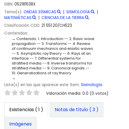
ISBN:
052181538X
Tema(s):
ONDAS SÍSMICAS
SISMOLOGÍA
MATEMÁTICAS
CIENCIAS DE LA TIERRA
Clasificación CDD:
21 551.20/CH523
Contenidos:
Contenido: 1. Introduction -- 2. Basic wave
propagation -- 3. Transforms -- 4. Review
of continuum mechanics and elastic waves
-- 5. Asymptotic ray theory -- 6. Rays at an
interface -- 7. Differential systems for
stratified media -- 8. Inverse transforms for
stratified media -- 9. Canonical signals --
10. Generalizations of ray theory.
Lista(s) en las que aparece este ítem:
Sismología
Valoración
Valoración media: 0.0 (0 votos)
Existencias
( 1 )
Notas de título ( 3 )
Imágenes