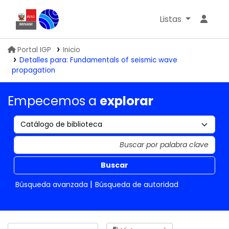
Listas
Biblioteca IGP
Portal IGP
Inicio
Detalles para:
Fundamentals of seismic wave
propagation
Empecemos a
explorar
Buscar
Búsqueda avanzada
Búsqueda de autoridad