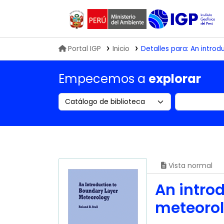
Biblioteca IGP
Portal IGP
Inicio
Detalles para:
An introd
Empecemos a
explorar
Search the catalog by:
Buscar en
Vista normal
An intro
meteoro