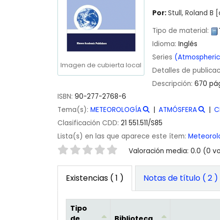
Por:
Stull, Roland B
[
Tipo de material:
Idioma:
Inglés
Series
(Atmospheric 
Imagen de cubierta local
Detalles de publica
Descripción:
670 pág
ISBN:
90-277-2768-6
Tema(s):
METEOROLOGÍA
ATMÓSFERA
C
Clasificación CDD:
21 551.511/S85
Lista(s) en las que aparece este ítem:
Meteorol
Valoración
Valoración media: 0.0 (0 v
Existencias
( 1 )
Notas de título ( 2 )
Tipo
de
Biblioteca