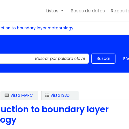
Listas
Bases de datos
Reposito
uction to boundary layer meteorology
 el catálogo por palabra clave
Buscar
Bú
Vista MARC
Vista ISBD
duction to boundary layer
logy