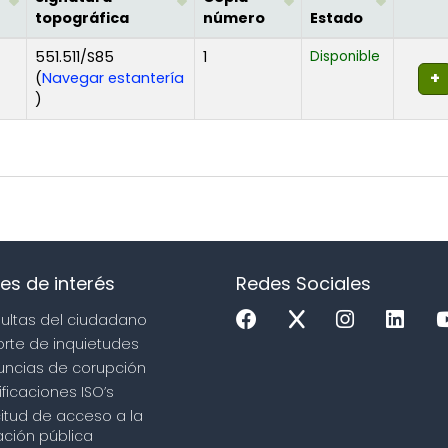
topográfica
número
Estado
551.511/S85
1
Disponible
(
Navegar estantería
(Abre debajo)
)
es de interés
Redes Sociales
sultas del ciudadano
orte de inquietudes
uncias de corupción
ificaciones ISO’s
icitud de acceso a la
ción pública