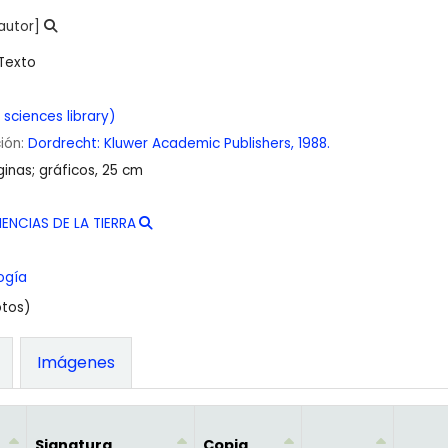
autor]
Texto
sciences library)
ción:
Dordrecht:
Kluwer Academic Publishers,
1988.
inas; gráficos, 25 cm
IENCIAS DE LA TIERRA
ogía
otos)
Imágenes
Signatura
Copia