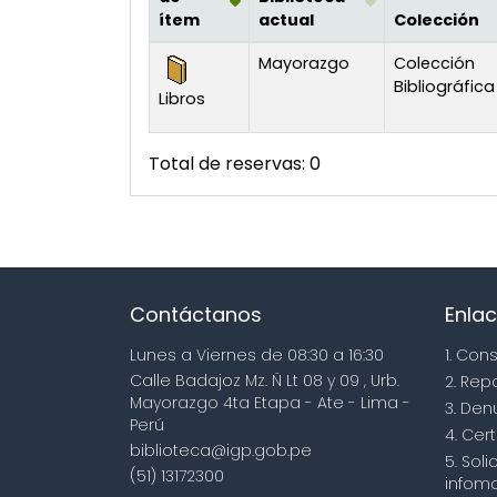
ítem
actual
Colección
Existencias
Mayorazgo
Colección
Bibliográfica
Libros
Total de reservas: 0
Contáctanos
Enlac
Lunes a Viernes de 08:30 a 16:30
1. Con
Calle Badajoz Mz. Ñ Lt 08 y 09 , Urb.
2. Rep
Mayorazgo 4ta Etapa - Ate - Lima -
3. Den
Perú
4. Cert
biblioteca@igp.gob.pe
5. Sol
(51) 13172300
infoma