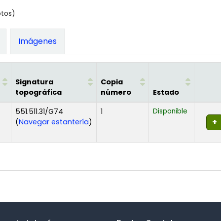
otos)
Imágenes
Signatura
Copia
topográfica
número
Estado
551.511.31/G74
1
Disponible
(Abre debajo)
(
Navegar estantería
)