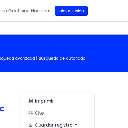
rio Geofísico Nacional
Iniciar sesión
squeda avanzada
Búsqueda de autoridad
Imprimir
ic
Cite
Guardar registro