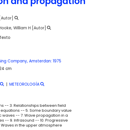
on and propagation
[Autor]
Hooke, William H
[Autor]
Texto
ishing Company,
Amsterdan:
1975
 24 cm
METEOROLOGÍA
ns -- 3. Relationships between field
n equations -- 5. Some boundary value
ic waves -- 7. Wave propagation in a
s -- 9. Infrasound -- 10. Progressive
. Waves in the upper atmosphere