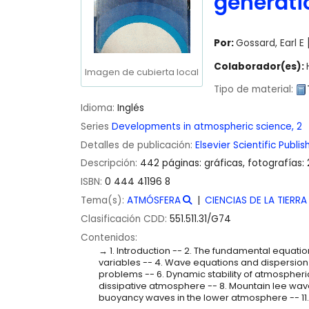
generati
Por:
Gossard, Earl E
Colaborador(es):
Imagen de cubierta local
Tipo de material:
Idioma:
Inglés
Series
Developments in atmospheric science, 2
Detalles de publicación:
Elsevier Scientific Publ
Descripción:
442 páginas: gráficas, fotografías:
ISBN:
0 444 41196 8
Tema(s):
ATMÓSFERA
CIENCIAS DE LA TIERRA
Clasificación CDD:
551.511.31/G74
Contenidos:
1. Introduction -- 2. The fundamental equatio
variables -- 4. Wave equations and dispersio
problems -- 6. Dynamic stability of atmospher
dissipative atmosphere -- 8. Mountain lee wave
buoyancy waves in the lower atmosphere -- 11