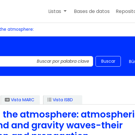
Listas
Bases de datos
Reposito
the atmosphere:
 el catálogo por palabra clave
Buscar
Bú
Vista MARC
Vista ISBD
 the atmosphere: atmospher
nd and gravity waves-their