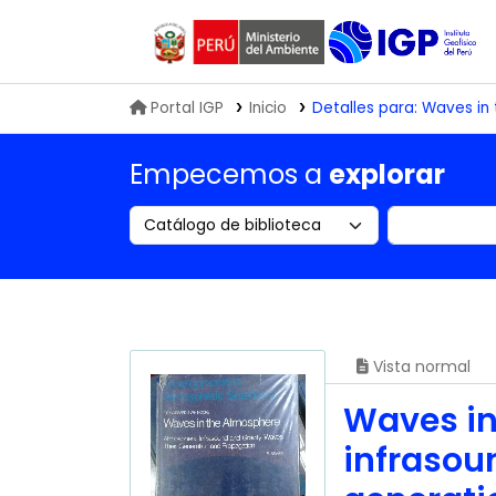
Biblioteca IGP
Portal IGP
Inicio
Detalles para:
Waves in 
Empecemos a
explorar
Search the catalog by:
Buscar en
Vista normal
Waves in
infrasou