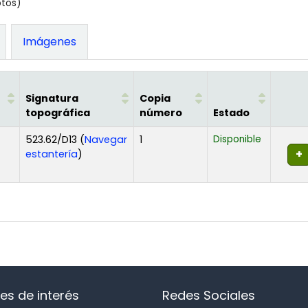
otos)
Imágenes
Signatura
Copia
topográfica
número
Estado
523.62/D13 (
Navegar
1
Disponible
(Abre debajo)
estantería
)
es de interés
Redes Sociales