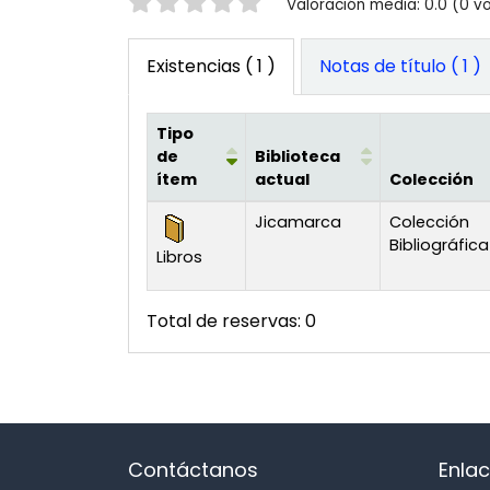
Valoración
Valoración media: 0.0 (0 v
Existencias
( 1 )
Notas de título ( 1 )
Tipo
de
Biblioteca
ítem
actual
Colección
Existencias
Jicamarca
Colección
Bibliográfica
Libros
Total de reservas: 0
Contáctanos
Enlac