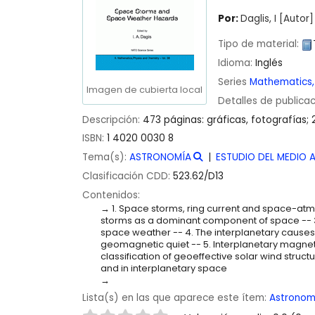
Por:
Daglis, I
[Autor]
Tipo de material:
Idioma:
Inglés
Series
Mathematics,
Imagen de cubierta local
Detalles de publica
Descripción:
473 páginas: gráficas, fotografías;
ISBN:
1 4020 0030 8
Tema(s):
ASTRONOMÍA
ESTUDIO DEL MEDIO 
Clasificación CDD:
523.62/D13
Contenidos:
1. Space storms, ring current and space-a
storms as a dominant component of space -- 3. 
space weather -- 4. The interplanetary cause
geomagnetic quiet -- 5. Interplanetary magneti
classification of geoeffective solar wind struct
and in interplanetary space
Lista(s) en las que aparece este ítem:
Astronom