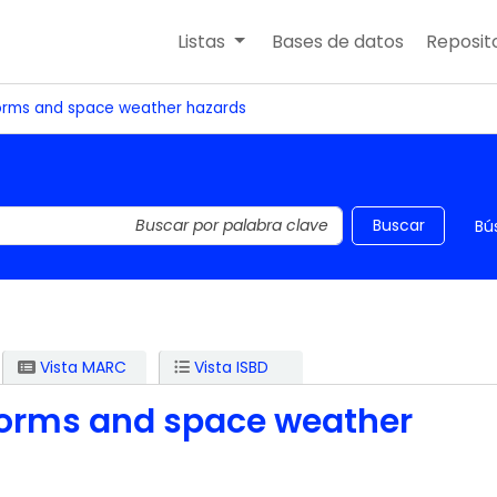
Listas
Bases de datos
Reposito
orms and space weather hazards
 el catálogo por palabra clave
Buscar
Bú
Vista MARC
Vista ISBD
orms and space weather