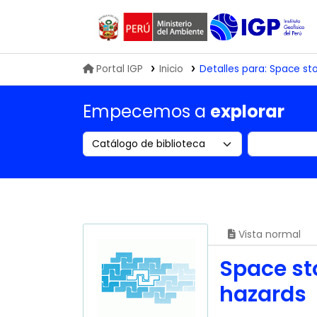
Biblioteca IGP
Portal IGP
Inicio
Detalles para:
Space st
Empecemos a
explorar
Search the catalog by:
Buscar en
Vista normal
Space st
hazards