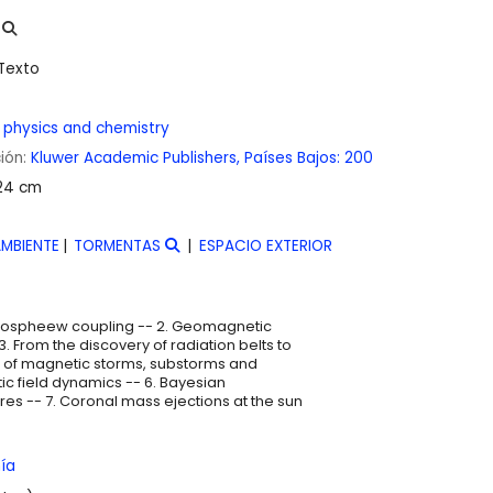
Texto
 physics and chemistry
ción:
Kluwer Academic Publishers,
Países Bajos:
200
 24 cm
AMBIENTE
TORMENTAS
ESPACIO EXTERIOR
tmospheew coupling -- 2. Geomagnetic
From the discovery of radiation belts to
s of magnetic storms, substorms and
c field dynamics -- 6. Bayesian
ures -- 7. Coronal mass ejections at the sun
ía