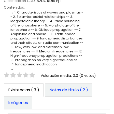
Clasificación CDD:
621.371/D19 Ej.1
Contenidos:
1. Characteristics of waves and plasmas -
- 2. Solar-terrestrial relationships -- 3.
Magnetoionic theory -- 4. Radio sounding
of the ionosphere -- 5. Morphology of the
ionosphere -- 6. Oblique propagation -- 7.
Amplitude and phase -- 8. Earth-space
propagation -- 9. Ionospheric disturbances
and their effects on radio communication --
10. Low, very low, and extremely low
frequencies -- 11. Medium frequencies -- 12.
High-frequency propagation predictions --
13. Propagation on very high frequencies --
14. Ionospheric modification
Valoración
Valoración media: 0.0 (0 votos)
Existencias
( 3 )
Notas de título ( 2 )
Imágenes