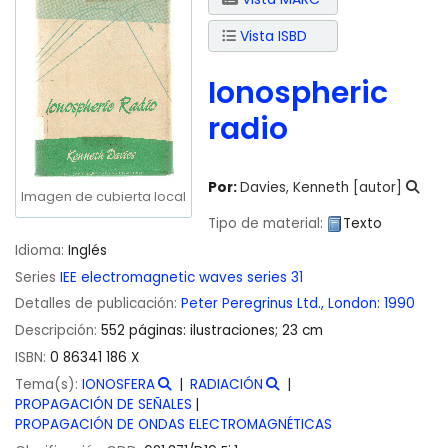
Vista ISBD
Ionospheric
radio
Por:
Davies, Kenneth
[autor]
Imagen de cubierta local
Tipo de material:
Texto
Idioma:
Inglés
Series
IEE electromagnetic waves series 31
Detalles de publicación:
Peter Peregrinus Ltd.,
London:
1990
Descripción:
552 páginas: ilustraciones; 23 cm
ISBN:
0 86341 186 X
Tema(s):
IONOSFERA
RADIACIÓN
PROPAGACIÓN DE SEÑALES
PROPAGACIÓN DE ONDAS ELECTROMAGNÉTICAS