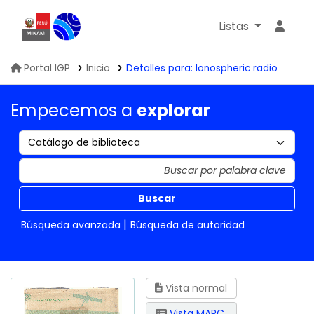
Listas
Biblioteca IGP
Portal IGP
Inicio
Detalles para:
Ionospheric radio
Empecemos a
explorar
Buscar
Búsqueda avanzada
Búsqueda de autoridad
Vista normal
Vista MARC