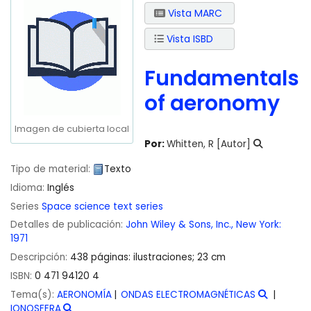
Vista MARC
Vista ISBD
Fundamentals
of aeronomy
Imagen de cubierta local
Por:
Whitten, R
[Autor]
Tipo de material:
Texto
Idioma:
Inglés
Series
Space science text series
Detalles de publicación:
John Wiley & Sons, Inc.,
New York:
1971
Descripción:
438 páginas: ilustraciones; 23 cm
ISBN:
0 471 94120 4
Tema(s):
AERONOMÍA
ONDAS ELECTROMAGNÉTICAS
IONOSFERA