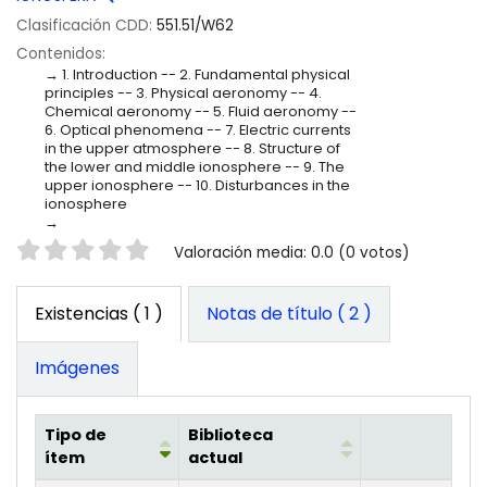
Clasificación CDD:
551.51/W62
Contenidos:
1. Introduction -- 2. Fundamental physical
principles -- 3. Physical aeronomy -- 4.
Chemical aeronomy -- 5. Fluid aeronomy --
6. Optical phenomena -- 7. Electric currents
in the upper atmosphere -- 8. Structure of
the lower and middle ionosphere -- 9. The
upper ionosphere -- 10. Disturbances in the
ionosphere
Valoración
Valoración media: 0.0 (0 votos)
Existencias
( 1 )
Notas de título ( 2 )
Imágenes
Tipo de
Biblioteca
ítem
actual