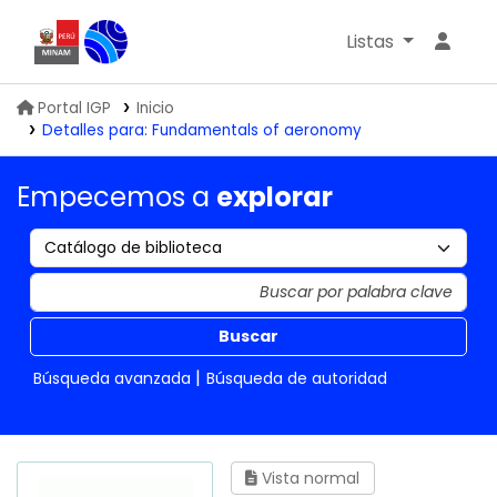
Listas
Biblioteca IGP
Portal IGP
Inicio
Detalles para:
Fundamentals of aeronomy
Empecemos a
explorar
Buscar
Búsqueda avanzada
Búsqueda de autoridad
Vista normal