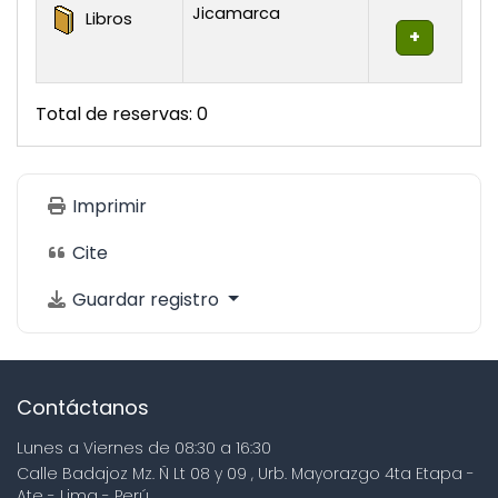
Existencias
Jicamarca
Libros
Total de reservas: 0
Imprimir
Cite
Guardar registro
Contáctanos
Lunes a Viernes de 08:30 a 16:30
Calle Badajoz Mz. Ñ Lt 08 y 09 , Urb. Mayorazgo 4ta Etapa -
Ate - Lima - Perú