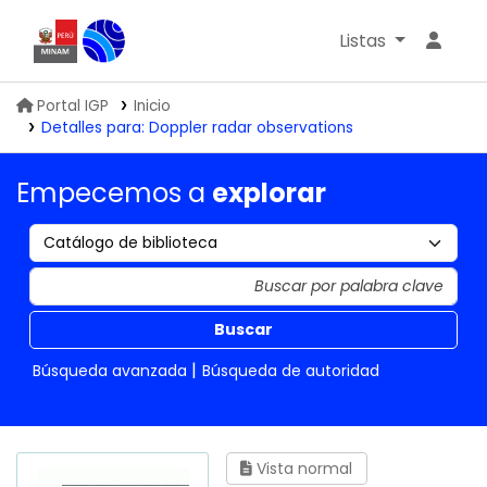
Listas
Biblioteca IGP
Portal IGP
Inicio
Detalles para:
Doppler radar observations
Empecemos a
explorar
Buscar
Búsqueda avanzada
Búsqueda de autoridad
Vista normal