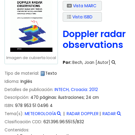
Vista MARC
Vista ISBD
Doppler radar
observations
Imagen de cubierta local
Por:
Bech, Joan
[Autor]
Tipo de material:
Texto
Idioma:
Inglés
Detalles de publicación:
INTECH,
Croacia:
2012
Descripción:
470 páginas: ilustraciones; 24 cm
ISBN:
978 953 51 0496 4
Tema(s):
METEOROLOGÍA
RADAR DOPPLER
RADAR
Clasificación CDD:
621.396.96:551.5/B32
Contenidos: