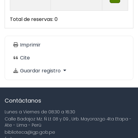
Total de reservas: 0
Imprimir
Cite
Guardar registro
Contáctanos
Lunes a Viernes de 08:30 a 16:30
Calle Badajoz Mz. Ñ Lt 08 y 09 , Urb. Mayorazgo 4ta Etapa -
Ate - Lima - Perú
biblioteca@igp.gob.pe