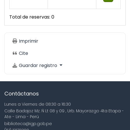
Total de reservas: 0
Imprimir
Cite
Guardar registro
Contáctanos
Lunes a Viernes de 08:30 a 16:30
Calle Badajoz Mz. Ñ Lt 08 y 09 , Urb. Mayorazgo 4ta Etapa -
Ate - Lima - Perú
biblioteca@igp.gob.pe