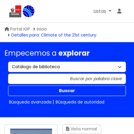
Listas
Biblioteca IGP
Portal IGP
Inicio
Detalles para:
Climate of the 21st century:
Empecemos a
explorar
Buscar
Búsqueda avanzada
Búsqueda de autoridad
Vista normal