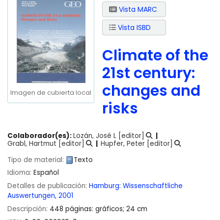
Vista MARC
Vista ISBD
Climate of the
21st century:
changes and
Imagen de cubierta local
risks
Colaborador(es):
Lozán, José L
[editor]
Grabl, Hartmut
[editor]
Hupfer, Peter
[editor]
Tipo de material:
Texto
Idioma:
Español
Detalles de publicación:
Hamburg:
Wissenschaftliche
Auswertungen,
2001
Descripción:
448 páginas: gráficos; 24 cm