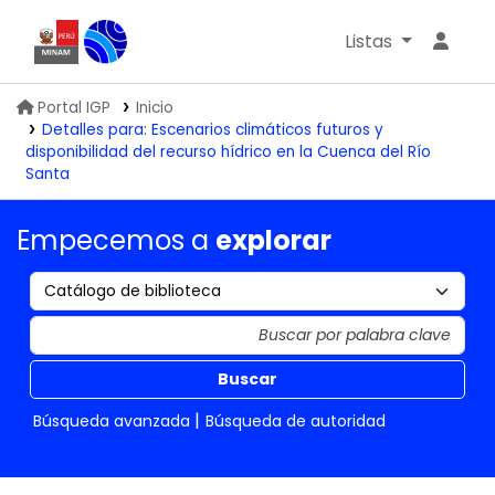
Listas
Biblioteca IGP
Portal IGP
Inicio
Detalles para:
Escenarios climáticos futuros y
disponibilidad del recurso hídrico en la Cuenca del Río
Santa
Empecemos a
explorar
Buscar
Búsqueda avanzada
Búsqueda de autoridad