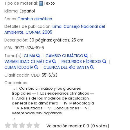
Tipo de material:
Texto
Idioma:
Español
Series
Cambio climático
Detalles de publicación:
Lima:
Consejo Nacional del
Ambiente, CONAM,
2005
Descripción:
30 páginas: gráficas; 25 cm
ISBN:
9972-824-19-5
Tema(s):
CLIMA
CAMBIO CLIMÁTICO
VARIABILIDAD CLIMÁTICA
RECURSOS HÍDRICOS
CLIMATOLOGÍA
CUENCA DEL RÍO SANTA
Clasificación CDD:
551.6/S3
Contenidos:
I. Cambio climático y los glaciares
tropicales -- II. Los escenarios climáticos --
III. Análisis de los modelos de circulación
general de la atmósfera -- IV. Metodología
-- V. Resultados -- VI. Conclusiones -- VII.
Referencias bibliográficas
Valoración
Valoración media: 0.0 (0 votos)