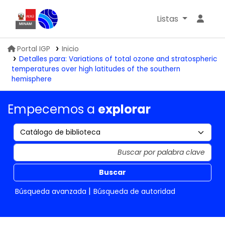
Listas
Biblioteca IGP
Portal IGP
Inicio
Detalles para:
Variations of total ozone and stratospheric
temperatures over high latitudes of the southern
hemisphere
Empecemos a
explorar
Buscar
Búsqueda avanzada
Búsqueda de autoridad