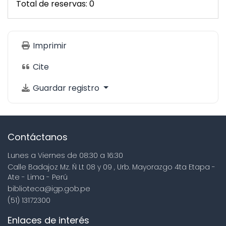
Total de reservas: 0
Imprimir
Cite
Guardar registro
Contáctanos
Lunes a Viernes de 08:30 a 16:30
Calle Badajoz Mz. Ñ Lt 08 y 09 , Urb. Mayorazgo 4ta Etapa -
Ate - Lima - Perú
biblioteca@igp.gob.pe
(51) 13172300
Enlaces de interés