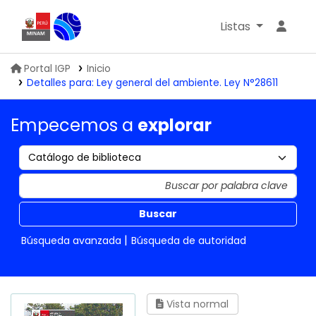
Listas
Biblioteca IGP
Portal IGP
Inicio
Detalles para:
Ley general del ambiente. Ley N°28611
Empecemos a
explorar
Buscar
Búsqueda avanzada
Búsqueda de autoridad
Vista normal