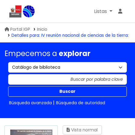
Listas
Biblioteca IGP
Portal IGP
Inicio
Detalles para:
IV reunión nacional de ciencias de la tierra:
Empecemos a
explorar
Buscar
Búsqueda avanzada
Búsqueda de autoridad
Vista normal