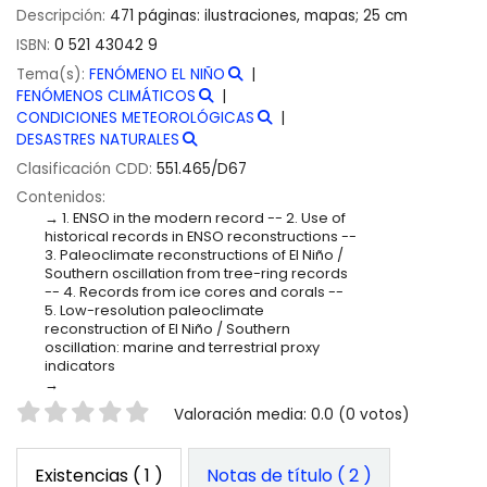
Descripción:
471 páginas: ilustraciones, mapas; 25 cm
ISBN:
0 521 43042 9
Tema(s):
FENÓMENO EL NIÑO
FENÓMENOS CLIMÁTICOS
CONDICIONES METEOROLÓGICAS
DESASTRES NATURALES
Clasificación CDD:
551.465/D67
Contenidos:
1. ENSO in the modern record -- 2. Use of
historical records in ENSO reconstructions --
3. Paleoclimate reconstructions of El Niño /
Southern oscillation from tree-ring records
-- 4. Records from ice cores and corals --
5. Low-resolution paleoclimate
reconstruction of El Niño / Southern
oscillation: marine and terrestrial proxy
indicators
Valoración
Valoración media: 0.0 (0 votos)
Existencias
( 1 )
Notas de título ( 2 )