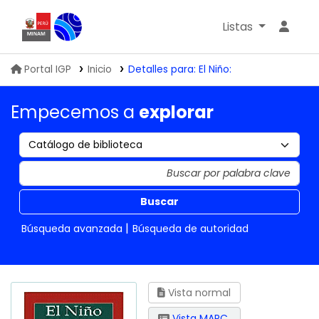
Listas
Biblioteca IGP
Portal IGP
Inicio
Detalles para:
El Niño:
Empecemos a
explorar
Buscar
Búsqueda avanzada
Búsqueda de autoridad
Vista normal
Vista MARC