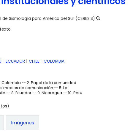
 institucionales y científicos
l de Sismología para América del Sur (CERESIS)
Texto
Ú
ECUADOR
CHILE
COLOMBIA
de Colombia -- 2. Papel de la comunidad
 los medios de comunicación -- 5. La
le -- 8. Ecuador -- 9. Nicaragua -- 10. Peru
otos)
Imágenes