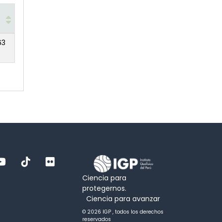
63
Ciencia para
protegernos.
Ciencia para avanzar
© 2026 IGP , todos los derechos
reservados