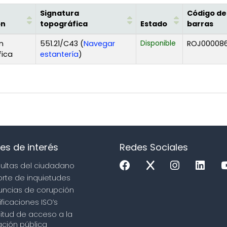
Signatura
Código de
ón
topográfica
Estado
barras
n
551.21/C43 (
Navegar
Disponible
ROJ00008
(Abre debajo)
fica
estantería
)
es de interés
Redes Sociales
sultas del ciudadano
orte de inquietudes
uncias de corupción
ificaciones ISO’s
icitud de acceso a la
ción pública