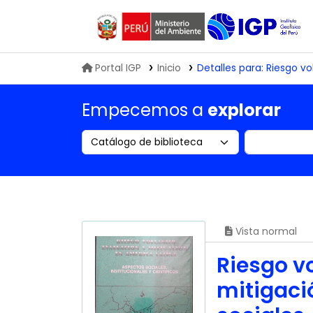
Biblioteca IGP
Portal IGP
Inicio
Detalles para:
Riesgo vo
Empecemos a
explorar
Search the catalog by:
Buscar en
Vista normal
Riesgo v
mitigaci