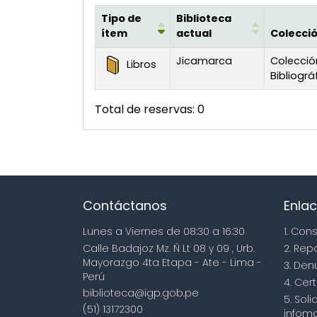
Tipo de
Biblioteca
ítem
actual
Colecci
Existencias
Jicamarca
Colecció
Libros
Bibliográ
Total de reservas: 0
Contáctanos
Enlac
Lunes a Viernes de 08:30 a 16:30
1. Con
Calle Badajoz Mz. Ñ Lt 08 y 09 , Urb.
2. Rep
Mayorazgo 4ta Etapa - Ate - Lima -
3. Den
Perú
4. Cert
biblioteca@igp.gob.pe
5. Sol
(51) 13172300
infoma