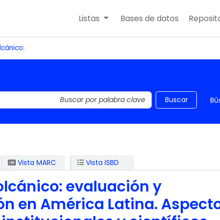
Listas
Bases de datos
Reposito
lcánico:
 el catálogo por palabra clave
Buscar
Bú
Vista MARC
Vista ISBD
olcánico: evaluación y
ón en América Latina. Aspect