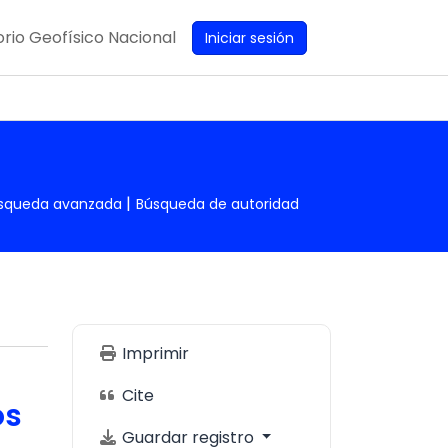
rio Geofísico Nacional
Iniciar sesión
squeda avanzada
Búsqueda de autoridad
Imprimir
Cite
os
Guardar registro