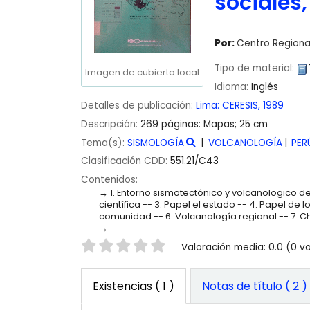
sociales,
Por:
Centro Regiona
Tipo de material:
Imagen de cubierta local
Idioma:
Inglés
Detalles de publicación:
Lima:
CERESIS,
1989
Descripción:
269 páginas: Mapas; 25 cm
Tema(s):
SISMOLOGÍA
VOLCANOLOGÍA
PER
Clasificación CDD:
551.21/C43
Contenidos:
1. Entorno sismotectónico y volcanologico 
científica -- 3. Papel el estado -- 4. Papel de
comunidad -- 6. Volcanología regional -- 7. Chi
Valoración
Valoración media: 0.0 (0 v
Existencias
( 1 )
Notas de título ( 2 )