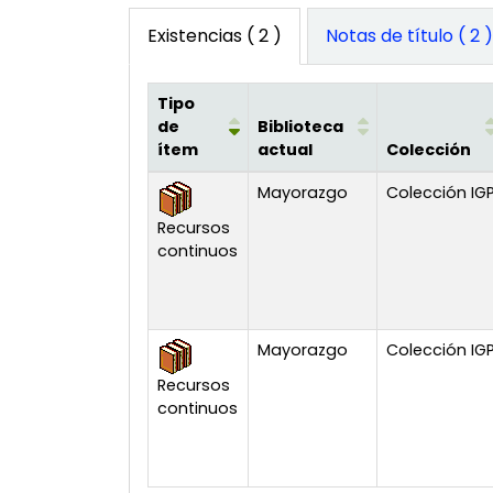
Existencias
( 2 )
Notas de título ( 2 
Tipo
de
Biblioteca
ítem
actual
Colección
Existencias
Mayorazgo
Colección IG
Recursos
continuos
Mayorazgo
Colección IG
Recursos
continuos