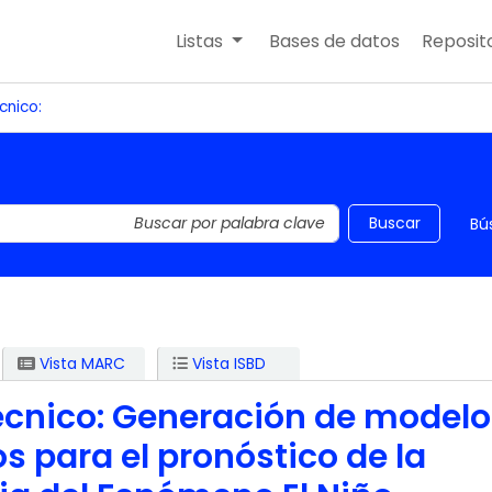
Listas
Bases de datos
Reposito
cnico:
 el catálogo por palabra clave
Buscar
Bú
Vista MARC
Vista ISBD
técnico: Generación de model
s para el pronóstico de la