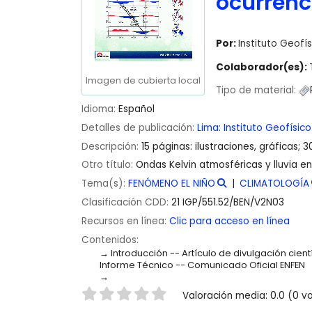
ocurrenc
Por:
Instituto Geofís
Colaborador(es):
Imagen de cubierta local
Tipo de material:
Idioma:
Español
Detalles de publicación:
Lima:
Instituto Geofísico
Descripción:
15 páginas: ilustraciones, gráficas; 
Otro título:
Ondas Kelvin atmosféricas y lluvia en
Tema(s):
FENÓMENO EL NIÑO
CLIMATOLOGÍA
Clasificación CDD:
21 IGP/551.52/BEN/V2N03
Recursos en línea:
Clic para acceso en línea
Contenidos:
Introducción -- Artículo de divulgación cien
Informe Técnico -- Comunicado Oficial ENFEN
Valoración
Valoración media: 0.0 (0 v