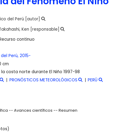
ia del Fenómeno El Niño
ico del Perú
[autor]
Takahashi, Ken
[responsable]
Recurso continuo
 del Perú,
2015-
30 cm
 la costa norte durante El Niño 1997-98
PRONÓSTICOS METEOROLÓGICOS
PERÚ
tífica -- Avances científicos -- Resumen
otos)