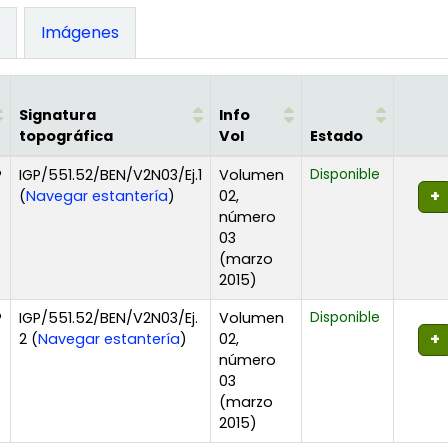
)
Imágenes
Signatura
Info
topográfica
Vol
Estado
P
IGP/551.52/BEN/V2N03/Ej.1
Volumen
Disponible
(Abre debajo)
(
Navegar estantería
)
02,
número
03
(marzo
2015)
P
IGP/551.52/BEN/V2N03/Ej.
Volumen
Disponible
(Abre debajo)
2 (
Navegar estantería
)
02,
número
03
(marzo
2015)