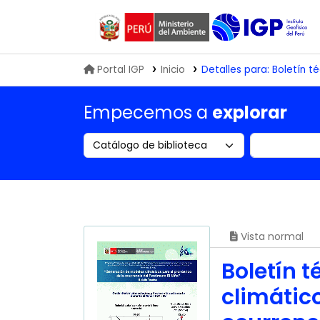
Biblioteca IGP
Portal IGP
Inicio
Detalles para:
Boletín té
Empecemos a
explorar
Search the catalog by:
Buscar en
Vista normal
Boletín 
climático