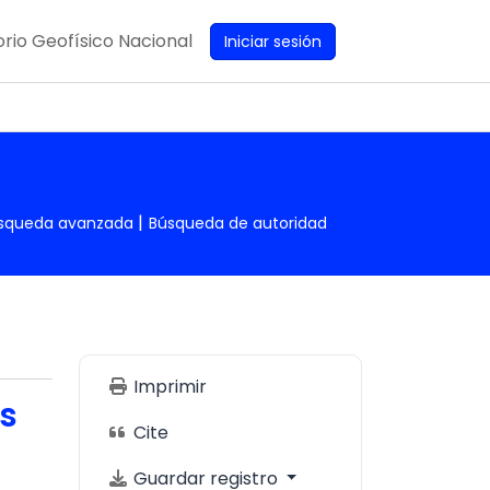
rio Geofísico Nacional
Iniciar sesión
squeda avanzada
Búsqueda de autoridad
Imprimir
os
Cite
Guardar registro