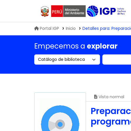
Biblioteca IGP
Portal IGP
Inicio
Detalles para:
Preparaci
Empecemos a
explorar
Search the catalog by:
Buscar en
Vista normal
Preparac
programa