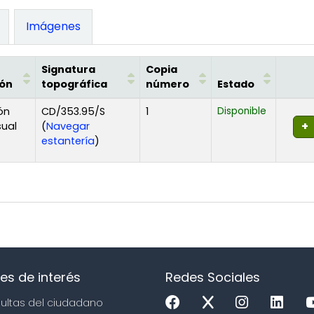
Imágenes
Signatura
Copia
ión
topográfica
número
Estado
ón
CD/353.95/S
1
Disponible
sual
(
Navegar
(Abre debajo)
estantería
)
es de interés
Redes Sociales
sultas del ciudadano