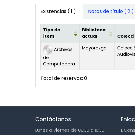
Existencias
( 1 )
Notas de título ( 2 )
Tipo de
Biblioteca
ítem
actual
Colecc
Existencias
Mayorazgo
Colecci
Archivos
Audiovi
de
Computadora
Total de reservas: 0
Contáctanos
Enlac
Lunes a Viernes de 08:30 a 16:30
1. Con