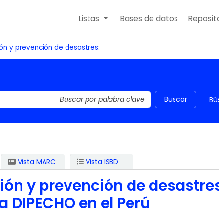
Listas
Bases de datos
Reposito
ón y prevención de desastres:
 el catálogo por palabra clave
Buscar
Bú
Vista MARC
Vista ISBD
ión y prevención de desastres
 DIPECHO en el Perú