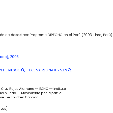
ción de desastres: Programa DIPECHO en el Perú
(2003: Lima, Perú)
cado],
2003
N DE RIESGO
DESASTRES NATURALES
 Cruz Rojas Alemana -- ECHO -- Instituto
del Mundo -- Movimiento por la paz, el
ave the children Canada
otos)