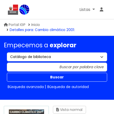
Listas
Biblioteca IGP
Portal IGP
Inicio
Detalles para:
Cambio climático 2001:
Empecemos a
explorar
Buscar
Búsqueda avanzada
Búsqueda de autoridad
Vista normal