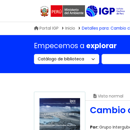
Biblioteca IGP
Portal IGP
Inicio
Detalles para:
Cambio cl
Empecemos a
explorar
Search the catalog by:
Buscar en
Vista normal
Cambio c
Por:
Grupo Intergub