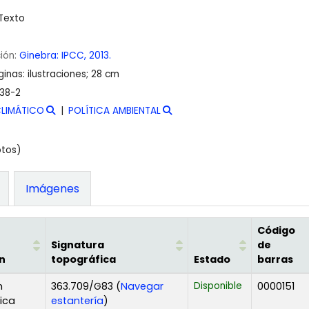
Texto
ción:
Ginebra:
IPCC,
2013.
inas: ilustraciones; 28 cm
38-2
LIMÁTICO
POLÍTICA AMBIENTAL
otos)
Imágenes
Código
Signatura
de
n
topográfica
Estado
barras
n
363.709/G83 (
Navegar
Disponible
0000151
(Abre debajo)
fica
estantería
)