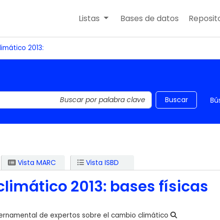
Listas
Bases de datos
Reposito
imático 2013:
 el catálogo por palabra clave
Buscar
Bú
Vista MARC
Vista ISBD
limático 2013: bases físicas
ernamental de expertos sobre el cambio climático