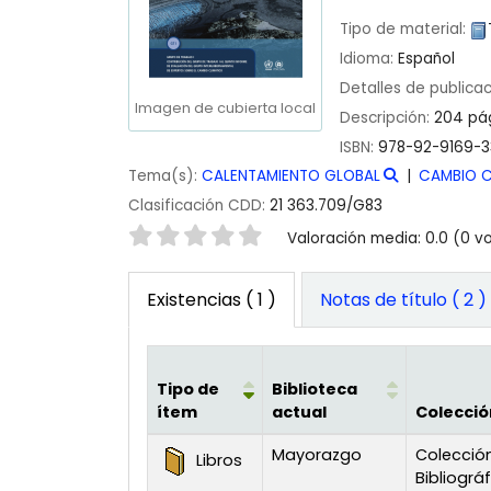
Tipo de material:
Idioma:
Español
Detalles de publica
Imagen de cubierta local
Descripción:
204 pág
ISBN:
978-92-9169-3
Tema(s):
CALENTAMIENTO GLOBAL
CAMBIO C
Clasificación CDD:
21 363.709/G83
Valoración
Valoración media: 0.0 (0 v
Existencias
( 1 )
Notas de título ( 2 )
Tipo de
Biblioteca
ítem
actual
Colecció
Existencias
Mayorazgo
Colecció
Libros
Bibliográ