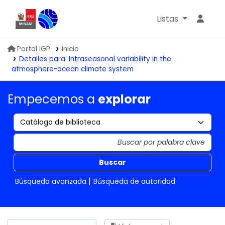
Listas
Biblioteca IGP
Portal IGP
Inicio
Detalles para:
Intraseasonal variability in the
atmosphere-ocean climate system
Empecemos a
explorar
Buscar
Búsqueda avanzada
Búsqueda de autoridad