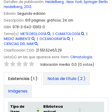
Detalles de publicación:
Heidelberg ; New York:
Springer Berlin
Heidelberg,
2012.
Edición:
Segunda edición
Descripción:
613 páginas: gráficos; 24 cm
ISBN:
978-3-642-13913-0
Tema(s):
METEOROLOGÍA
CLIMATOLOGÍA
MEDIO AMBIENTE
OCEANOGRAFÍA
CIENCIAS DEL MAR
Clasificación CDD:
21 551.5246/L29
Lista(s) en las que aparece este ítem:
Climatología
Valoración
Valoración media: 0.0 (0 votos)
Existencias
( 1 )
Notas de título ( 2 )
Imágenes
Tipo de
Biblioteca
ítem
actual