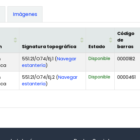
)
Imágenes
Código
de
n
Signatura topográfica
Estado
barras
n
551.21/O74/Ej.1 (
Navegar
Disponible
0000182
(Abre debajo)
ica
estantería
)
n
551.21/O74/Ej.2 (
Navegar
Disponible
0000461
(Abre debajo)
ica
estantería
)