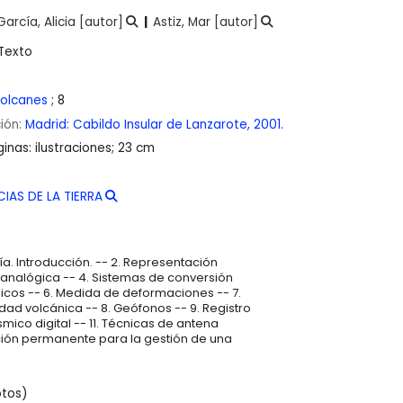
García, Alicia
[autor]
Astiz, Mar
[autor]
Texto
volcanes
; 8
ción:
Madrid:
Cabildo Insular de Lanzarote,
2001.
inas: ilustraciones; 23 cm
CIAS DE LA TIERRA
a. Introducción. -- 2. Representación
a analógica -- 4. Sistemas de conversión
nicos -- 6. Medida de deformaciones -- 7.
dad volcánica -- 8. Geófonos -- 9. Registro
smico digital -- 11. Técnicas de antena
nción permanente para la gestión de una
otos)