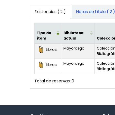
Existencias
( 2 )
Notas de título ( 2 
Tipo de
Biblioteca
ítem
actual
Colecció
Existencias
Mayorazgo
Colecció
Libros
Bibliográf
Mayorazgo
Colecció
Libros
Bibliográf
Total de reservas: 0