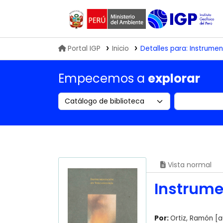
Biblioteca IGP
Portal IGP
Inicio
Detalles para:
Instrumen
Empecemos a
explorar
Search the catalog by:
Buscar en
Vista normal
Instrume
Por:
Ortiz, Ramón
[a