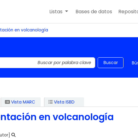
Listas
Bases de datos
Reposito
tación en volcanología
 el catálogo por palabra clave
Buscar
Bú
Vista MARC
Vista ISBD
ntación en volcanología
utor]