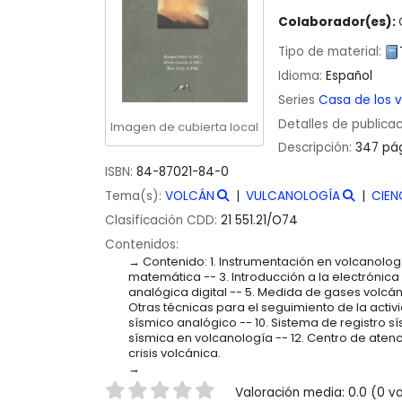
Colaborador(es):
Tipo de material:
Idioma:
Español
Series
Casa de los 
Detalles de publica
Imagen de cubierta local
Descripción:
347 pág
ISBN:
84-87021-84-0
Tema(s):
VOLCÁN
VULCANOLOGÍA
CIEN
Clasificación CDD:
21 551.21/O74
Contenidos:
Contenido: 1. Instrumentación en volcanologí
matemática -- 3. Introducción a la electrónic
analógica digital -- 5. Medida de gases volcá
Otras técnicas para el seguimiento de la activi
sísmico analógico -- 10. Sistema de registro sí
sísmica en volcanología -- 12. Centro de ate
crisis volcánica.
Valoración
Valoración media: 0.0 (0 v