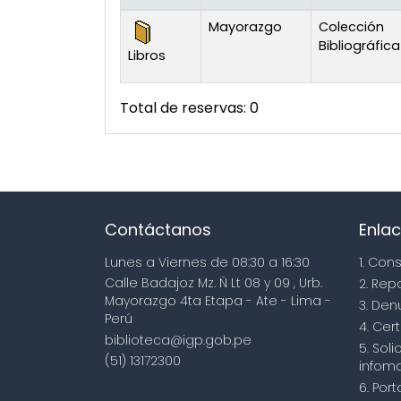
Existencias
Mayorazgo
Colección
Bibliográfica
Libros
Total de reservas: 0
Contáctanos
Enlac
Lunes a Viernes de 08:30 a 16:30
1. Con
Calle Badajoz Mz. Ñ Lt 08 y 09 , Urb.
2. Rep
Mayorazgo 4ta Etapa - Ate - Lima -
3. Den
Perú
4. Cert
biblioteca@igp.gob.pe
5. Sol
(51) 13172300
infoma
6. Por