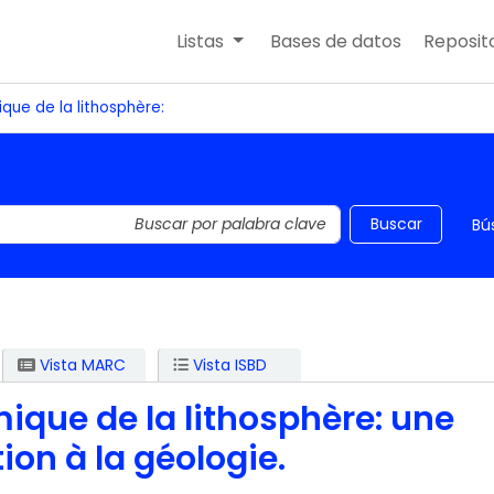
Listas
Bases de datos
Reposito
que de la lithosphère:
 el catálogo por palabra clave
Buscar
Bú
Vista MARC
Vista ISBD
ique de la lithosphère: une
ion à la géologie.