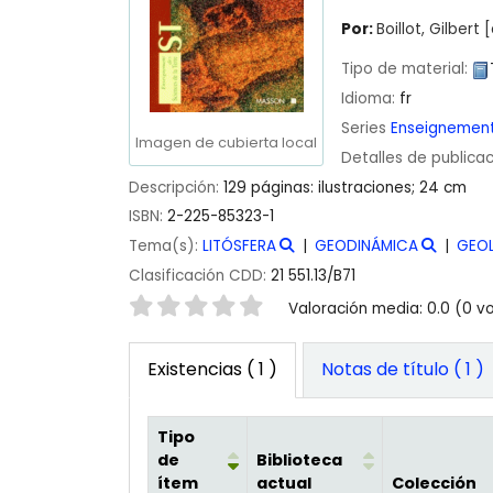
Por:
Boillot, Gilbert
[
Tipo de material:
Idioma:
fr
Series
Enseignement
Imagen de cubierta local
Detalles de publica
Descripción:
129 páginas: ilustraciones; 24 cm
ISBN:
2-225-85323-1
Tema(s):
LITÓSFERA
GEODINÁMICA
GEO
Clasificación CDD:
21 551.13/B71
Valoración
Valoración media: 0.0 (0 v
Existencias
( 1 )
Notas de título ( 1 )
Tipo
de
Biblioteca
ítem
actual
Colección