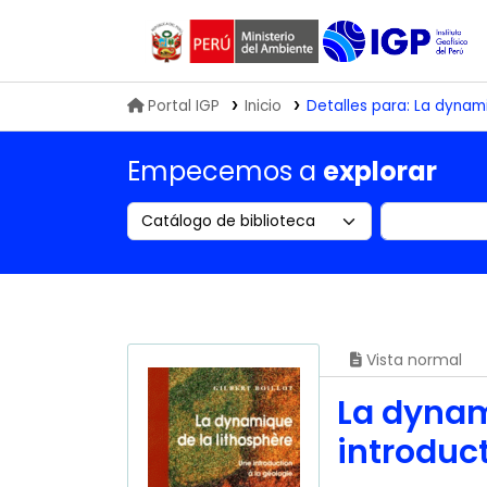
Biblioteca IGP
Portal IGP
Inicio
Detalles para:
La dynami
Empecemos a
explorar
Search the catalog by:
Buscar en
Vista normal
La dynam
introduct