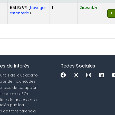
551.13/B71 (
Navegar
1
Disponible
(Abre debajo)
estantería
)
es de interés
Redes Sociales
sultas del ciudadano
orte de inquietudes
uncias de corupción
ificaciones ISO’s
icitud de acceso a la
ción pública
tal de transparencia