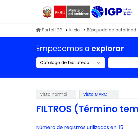
Biblioteca IGP
Portal IGP
Inicio
Búsqueda de autoridad
Empecemos a
explorar
Search the catalog by:
Buscar en
Vista normal
Vista MARC
FILTROS (Término tem
Número de registros utilizados en: 15