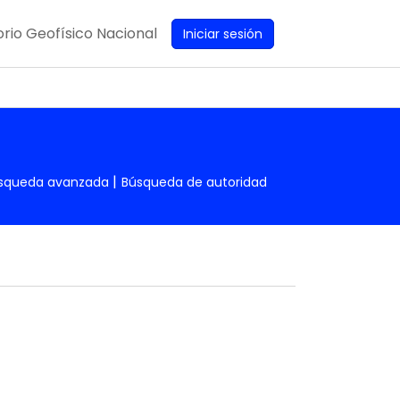
rio Geofísico Nacional
Iniciar sesión
squeda avanzada
Búsqueda de autoridad