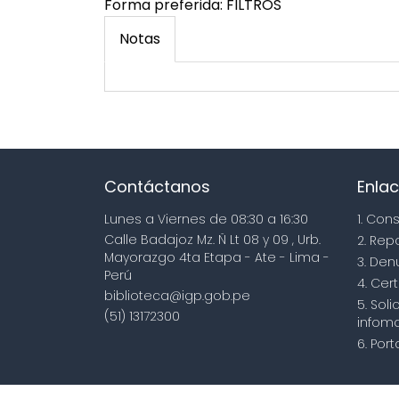
Forma preferida:
FILTROS
Notas
Contáctanos
Enlac
Lunes a Viernes de 08:30 a 16:30
1. Con
Calle Badajoz Mz. Ñ Lt 08 y 09 , Urb.
2. Rep
Mayorazgo 4ta Etapa - Ate - Lima -
3. Den
Perú
4. Cert
biblioteca@igp.gob.pe
5. Sol
(51) 13172300
infoma
6. Por