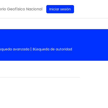
rio Geofísico Nacional
Iniciar sesión
squeda avanzada
Búsqueda de autoridad