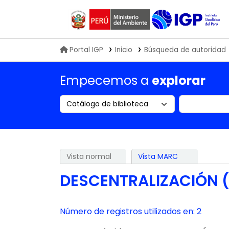
Biblioteca IGP
Portal IGP
Inicio
Búsqueda de autoridad
Empecemos a
explorar
Search the catalog by:
Buscar en
Vista normal
Vista MARC
DESCENTRALIZACIÓN (
Número de registros utilizados en: 2