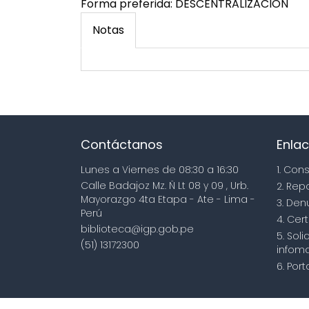
Forma preferida:
DESCENTRALIZACIÓN
Notas
Contáctanos
Enlac
Lunes a Viernes de 08:30 a 16:30
1. Con
Calle Badajoz Mz. Ñ Lt 08 y 09 , Urb.
2. Rep
Mayorazgo 4ta Etapa - Ate - Lima -
3. Den
Perú
4. Cert
biblioteca@igp.gob.pe
5. Sol
(51) 13172300
infoma
6. Por