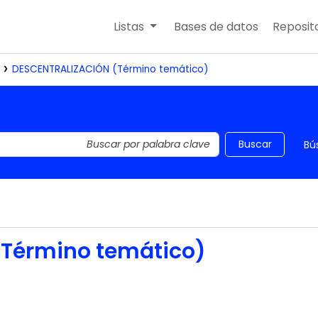
Listas
Bases de datos
Reposito
DESCENTRALIZACIÓN (Término temático)
 el catálogo por palabra clave
Buscar
Bú
Término temático)