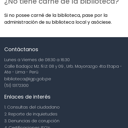
¿No tiene carné de la biblioteca?
Si no posee carné de la biblioteca, pase por la
administración de su biblioteca local y asóciese.
Contáctanos
Lunes a Viernes de 08:30 a 16:30
Calle Badajoz Mz. Ñ Lt 08 y 09 , Urb. Mayorazgo 4ta Etapa -
Ate - Lima - Perú
biblioteca@igp.gob.pe
(51) 13172300
Enlaces de interés
1. Consultas del ciudadano
2. Reporte de inquietudes
3. Denuncias de corupción
4. Certificaciones ISO’s