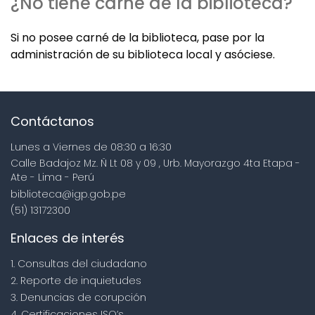
¿No tiene carné de la biblioteca?
Si no posee carné de la biblioteca, pase por la
administración de su biblioteca local y asóciese.
Contáctanos
Lunes a Viernes de 08:30 a 16:30
Calle Badajoz Mz. Ñ Lt 08 y 09 , Urb. Mayorazgo 4ta Etapa -
Ate - Lima - Perú
biblioteca@igp.gob.pe
(51) 13172300
Enlaces de interés
1. Consultas del ciudadano
2. Reporte de inquietudes
3. Denuncias de corupción
4. Certificaciones ISO’s