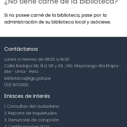
¿No tiene carné de la biblioteca?
Si no posee carné de la biblioteca, pase por la
administración de su biblioteca local y asóciese.
Contáctanos
Lunes a Viernes de 08:30 a 16:30
Calle Badajoz Mz. Ñ Lt 08 y 09 , Urb. Mayorazgo 4ta Etapa -
Ate - Lima - Perú
biblioteca@igp.gob.pe
(51) 13172300
Enlaces de interés
1. Consultas del ciudadano
2. Reporte de inquietudes
3. Denuncias de corupción
4. Certificaciones ISO’s