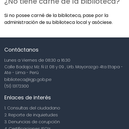
¿No tiene carné de la biblioteca?
Si no posee carné de la biblioteca, pase por la
administración de su biblioteca local y asóciese.
Contáctanos
Lunes a Viernes de 08:30 a 16:30
Calle Badajoz Mz. Ñ Lt 08 y 09 , Urb. Mayorazgo 4ta Etapa -
Ate - Lima - Perú
biblioteca@igp.gob.pe
(51) 13172300
Enlaces de interés
1. Consultas del ciudadano
2. Reporte de inquietudes
3. Denuncias de corupción
4. Certificaciones ISO’s