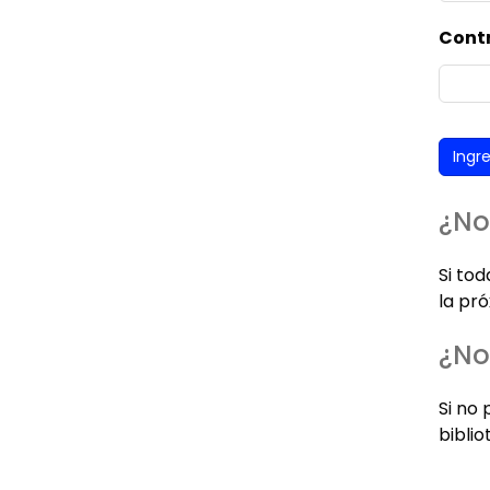
Cont
¿No
Si to
la pró
¿No
Si no 
biblio