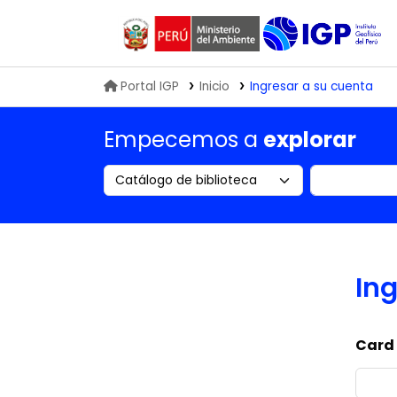
Biblioteca IGP
Portal IGP
Inicio
Ingresar a su cuenta
Empecemos a
explorar
Search the catalog by:
Buscar en
Ing
Card