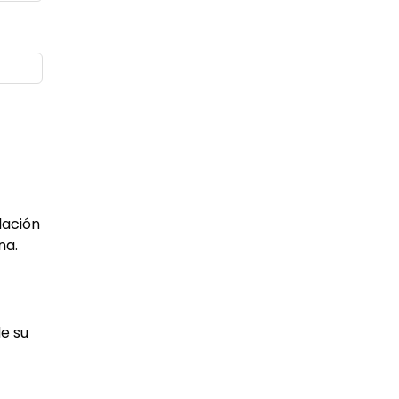
lación
na.
de su