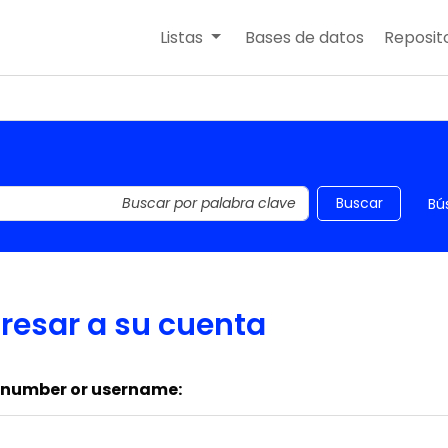
Listas
Bases de datos
Reposito
 el catálogo por palabra clave
Buscar
Bú
resar a su cuenta
 number or username: