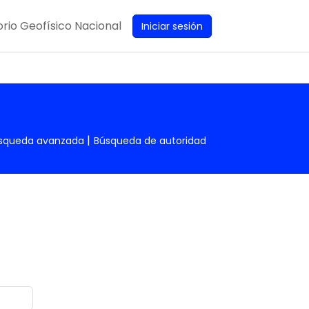
rio Geofísico Nacional
Iniciar sesión
squeda avanzada
Búsqueda de autoridad