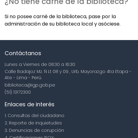
¿No tiene carné de la biblioteca?
Si no posee carné de la biblioteca, pase por la
administración de su biblioteca local y asóciese.
Contáctanos
Lunes a Viernes de 08:30 a 16:30
Calle Badajoz Mz. Ñ Lt 08 y 09 , Urb. Mayorazgo 4ta Etapa -
Ate - Lima - Perú
biblioteca@igp.gob.pe
(51) 13172300
Enlaces de interés
1. Consultas del ciudadano
2. Reporte de inquietudes
3. Denuncias de corupción
4. Certificaciones ISO’s