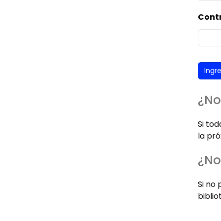
Cont
¿No
Si to
la pró
¿No
Si no 
biblio