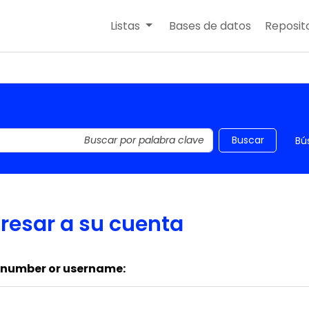
Listas
Bases de datos
Reposito
 el catálogo por palabra clave
Buscar
Bú
resar a su cuenta
 number or username: