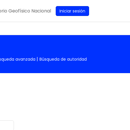
rio Geofísico Nacional
Iniciar sesión
squeda avanzada
Búsqueda de autoridad