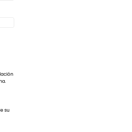
lación
na.
de su