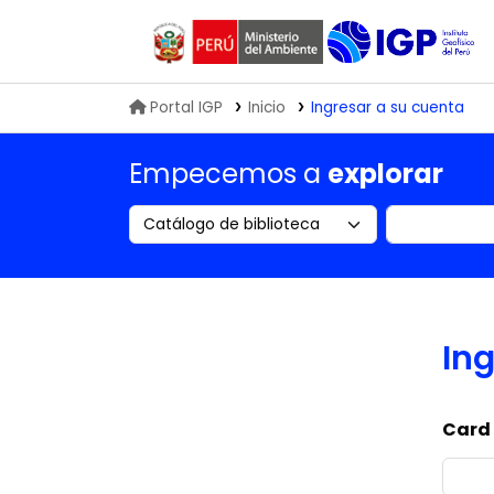
Biblioteca IGP
Portal IGP
Inicio
Ingresar a su cuenta
Empecemos a
explorar
Search the catalog by:
Buscar en
Ing
Card