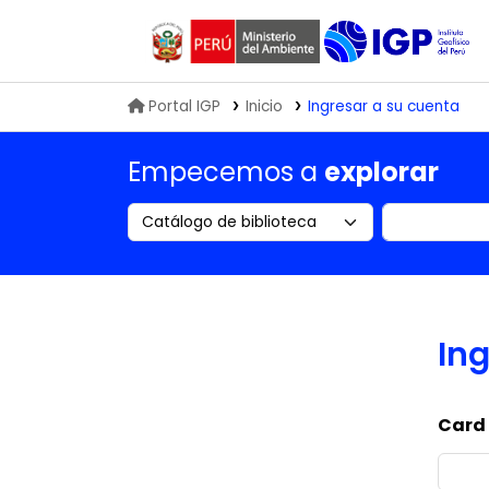
Biblioteca IGP
Portal IGP
Inicio
Ingresar a su cuenta
Empecemos a
explorar
Search the catalog by:
Buscar en
Ing
Card