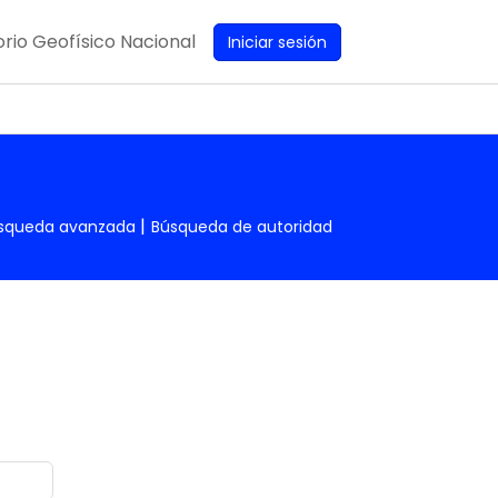
rio Geofísico Nacional
Iniciar sesión
squeda avanzada
Búsqueda de autoridad