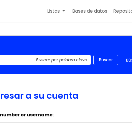
Listas
Bases de datos
Reposito
 el catálogo por palabra clave
Buscar
Bú
resar a su cuenta
 number or username: