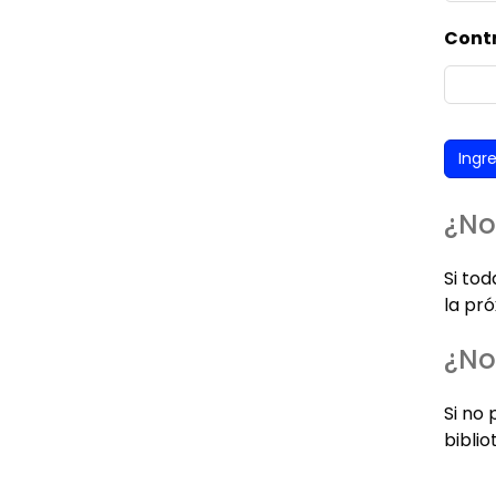
Cont
¿No
Si to
la pró
¿No
Si no 
biblio