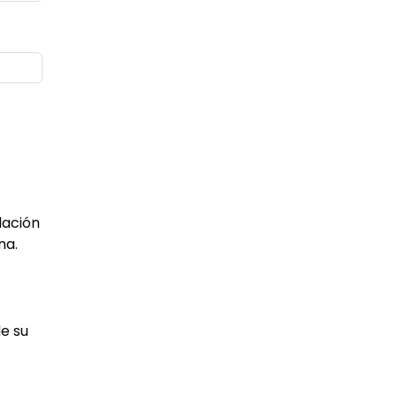
lación
na.
de su