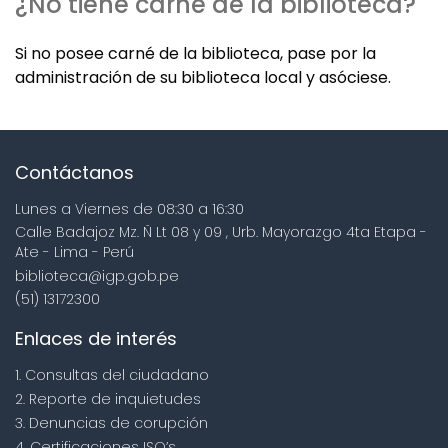
¿No tiene carné de la biblioteca?
Si no posee carné de la biblioteca, pase por la
administración de su biblioteca local y asóciese.
Contáctanos
Lunes a Viernes de 08:30 a 16:30
Calle Badajoz Mz. Ñ Lt 08 y 09 , Urb. Mayorazgo 4ta Etapa -
Ate - Lima - Perú
biblioteca@igp.gob.pe
(51) 13172300
Enlaces de interés
1. Consultas del ciudadano
2. Reporte de inquietudes
3. Denuncias de corupción
4. Certificaciones ISO’s