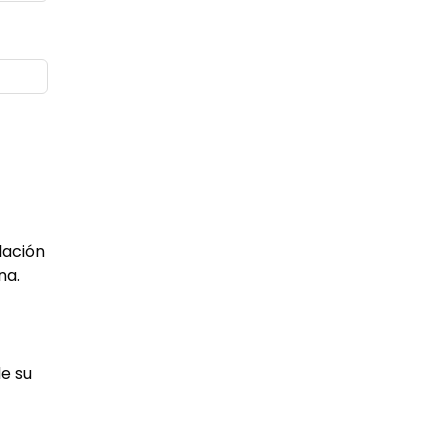
lación
na.
de su