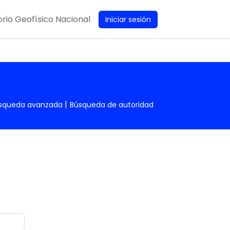
rio Geofísico Nacional
Iniciar sesión
squeda avanzada
Búsqueda de autoridad