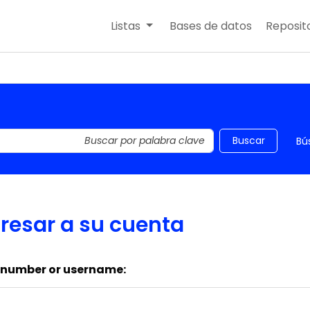
Listas
Bases de datos
Reposito
 el catálogo por palabra clave
Buscar
Bú
resar a su cuenta
 number or username: