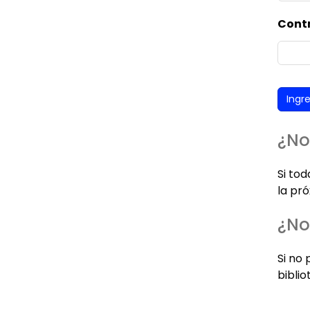
Cont
¿No
Si to
la pró
¿No
Si no 
biblio