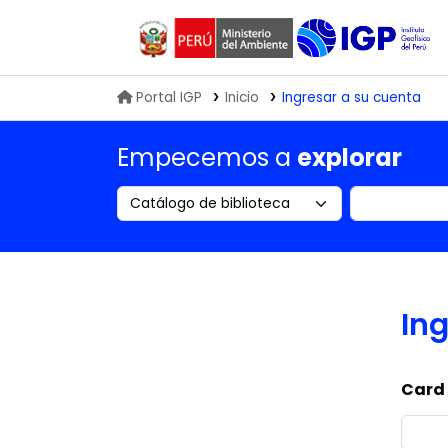
Biblioteca IGP
Portal IGP
Inicio
Ingresar a su cuenta
Empecemos a
explorar
Search the catalog by:
Buscar en
Ing
Card