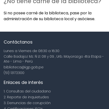
¿No tiene carné de la biblioteca?
Si no posee carné de la biblioteca, pase por la
administración de su biblioteca local y asóciese.
Contáctanos
Lunes a Viernes de 08:30 a 16:30
Calle Badajoz Mz. Ñ Lt 08 y 09 , Urb. Mayorazgo 4ta Etapa -
Ate - Lima - Perú
biblioteca@igp.gob.pe
(51) 13172300
Enlaces de interés
1. Consultas del ciudadano
2. Reporte de inquietudes
3. Denuncias de corupción
4. Certificaciones ISO’s